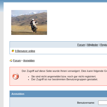
Forum
|
Mitglieder
|
Regis
9 Benutzer online
Forum
›
Anmelden
Der Zugriff auf diese Seite wurde Ihnen verweigert. Dies kann folgende 
Sie sind nicht angemeldet bzw. noch gar nicht registriert.
Der Zugriff ist nur bestimmten Benutzergruppen gestattet.
Anmelden
Benutzername: