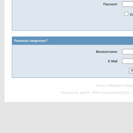
Passwort:
Da
Passwort vergessen?
Benutzername:
E-Mail:
Forum
|
Mitglieder
|
Regis
Powered by:
phpFK - PHP-Forum ohne MySQL - p