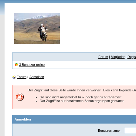
Forum
|
Mitglieder
|
Regis
3 Benutzer online
Forum
›
Anmelden
Der Zugriff auf diese Seite wurde Ihnen verweigert. Dies kann folgende 
Sie sind nicht angemeldet bzw. noch gar nicht registriert.
Der Zugriff ist nur bestimmten Benutzergruppen gestattet.
Anmelden
Benutzername: