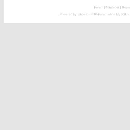
Forum
|
Mitglieder
|
Regis
Powered by:
phpFK - PHP-Forum ohne MySQL - p