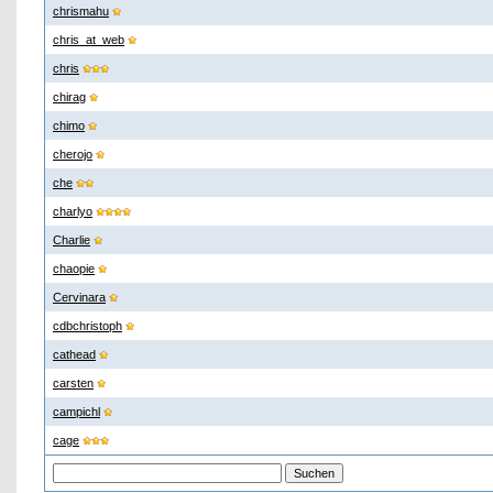
chrismahu
chris_at_web
chris
chirag
chimo
cherojo
che
charlyo
Charlie
chaopie
Cervinara
cdbchristoph
cathead
carsten
campichl
cage