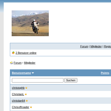
Forum
|
Mitglieder
|
Regis
2 Benutzer online
Forum
›
Mitglieder
Benutzername
Points
christophb
ChristianL
christian64
Chrisoffroader