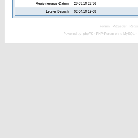
Registrierungs-Datum:
28.03.10 22:36
Letzter Besuch:
02.04.10 19:08
Forum
|
Mitglieder
|
Regis
Powered by:
phpFK - PHP-Forum ohne MySQL - p