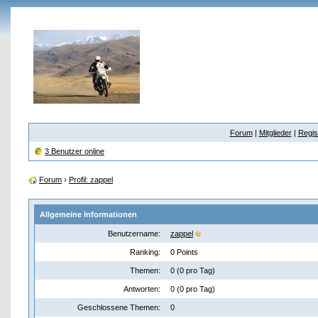
Forum
|
Mitglieder
|
Regis
3 Benutzer online
Forum
›
Profil: zappel
Allgemeine Informationen
Benutzername:
zappel
Ranking:
0 Points
Themen:
0 (0 pro Tag)
Antworten:
0 (0 pro Tag)
Geschlossene Themen:
0