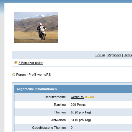
Forum
|
Mitglieder
|
Regis
3 Benutzer online
Forum
›
Profil: werneRS
Allgemeine Informationen
Benutzername:
werneRS
Ranking:
299 Points
Themen:
10 (0 pro Tag)
Antworten:
81 (0 pro Tag)
Geschlossene Themen:
0