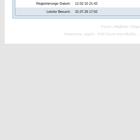
Registrierungs-Datum:
12.02.10 21:42
Letzter Besuch:
31.07.26 17:02
Forum
|
Mitglieder
|
Regis
Powered by:
phpFK - PHP-Forum ohne MySQL - p