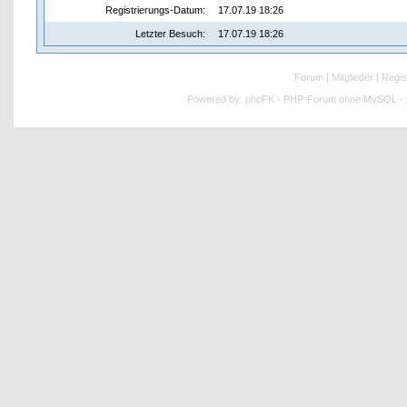
Registrierungs-Datum:
17.07.19 18:26
Letzter Besuch:
17.07.19 18:26
Forum
|
Mitglieder
|
Regis
Powered by:
phpFK - PHP-Forum ohne MySQL - p