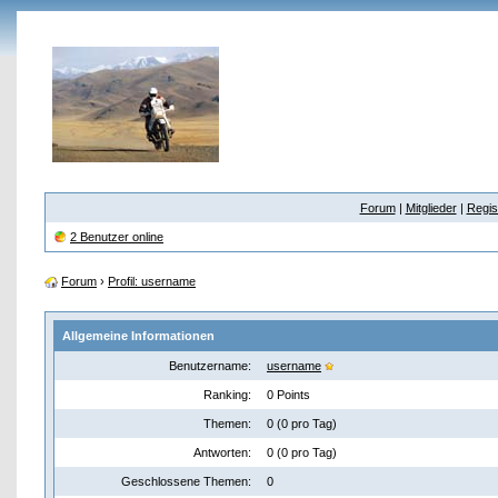
Forum
|
Mitglieder
|
Regis
2 Benutzer online
Forum
›
Profil: username
Allgemeine Informationen
Benutzername:
username
Ranking:
0 Points
Themen:
0 (0 pro Tag)
Antworten:
0 (0 pro Tag)
Geschlossene Themen:
0