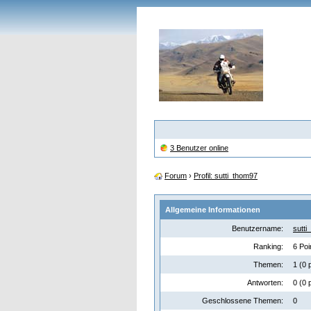
3 Benutzer online
Forum
›
Profil: sutti_thom97
Allgemeine Informationen
Benutzername:
sutti
Ranking:
6 Poi
Themen:
1 (0 
Antworten:
0 (0 
Geschlossene Themen:
0