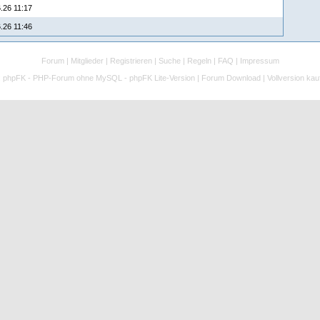
.26 11:17
.26 11:46
Forum
|
Mitglieder
|
Registrieren
|
Suche
|
Regeln
|
FAQ
|
Impressum
:
phpFK - PHP-Forum ohne MySQL - phpFK Lite-Version
|
Forum Download
|
Vollversion kau