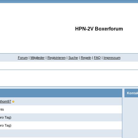
HPN-2V Boxerforum
Forum
|
Mitglieder
|
Registrieren
|
Suche
|
Regeln
|
FAQ
|
Impressum
Kontak
_thom97
nts
pro Tag)
pro Tag)