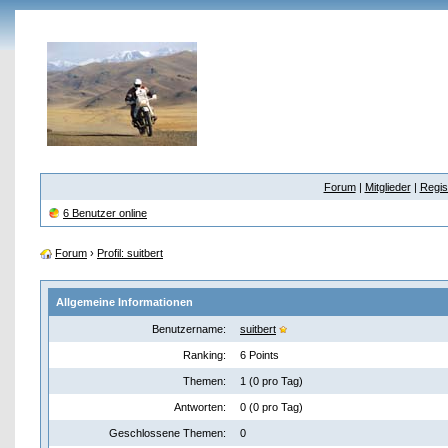
Forum
|
Mitglieder
|
Regis
6 Benutzer online
Forum
›
Profil: suitbert
Allgemeine Informationen
Benutzername:
suitbert
Ranking:
6 Points
Themen:
1 (0 pro Tag)
Antworten:
0 (0 pro Tag)
Geschlossene Themen:
0