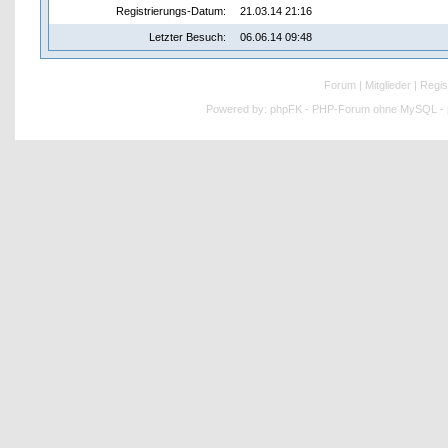
Registrierungs-Datum:
21.03.14 21:16
Letzter Besuch:
06.06.14 09:48
Forum
|
Mitglieder
|
Regis
Powered by:
phpFK - PHP-Forum ohne MySQL - p