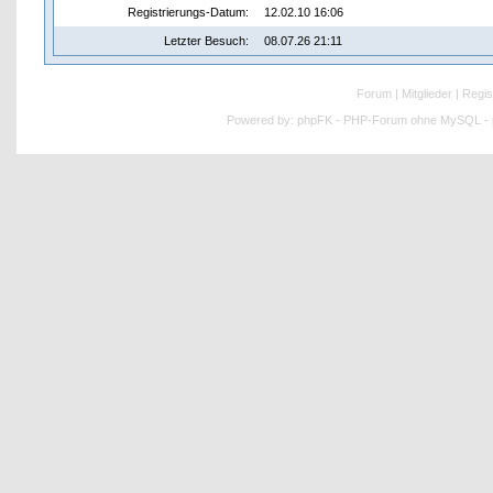
Registrierungs-Datum:
12.02.10 16:06
Letzter Besuch:
08.07.26 21:11
Forum
|
Mitglieder
|
Regis
Powered by:
phpFK - PHP-Forum ohne MySQL - p