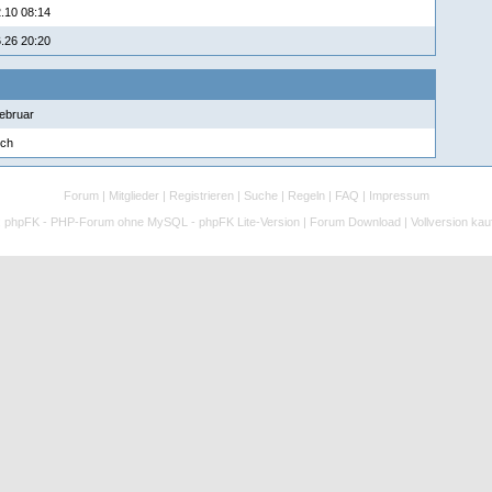
.10 08:14
.26 20:20
ebruar
ich
Forum
|
Mitglieder
|
Registrieren
|
Suche
|
Regeln
|
FAQ
|
Impressum
:
phpFK - PHP-Forum ohne MySQL - phpFK Lite-Version
|
Forum Download
|
Vollversion kau