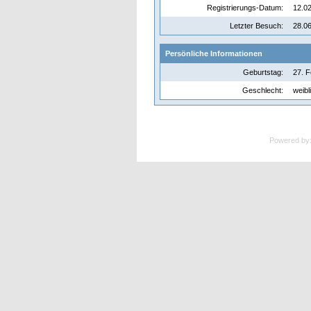
Registrierungs-Datum:
12.02
Letzter Besuch:
28.06
Persönliche Informationen
Geburtstag:
27. F
Geschlecht:
weibl
Powered by