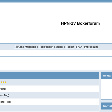
HPN-2V Boxerforum
Forum
|
Mitglieder
|
Registrieren
|
Suche
|
Regeln
|
FAQ
|
Impressum
Avatar
oints
pro Tag)
 pro Tag)
Kontak