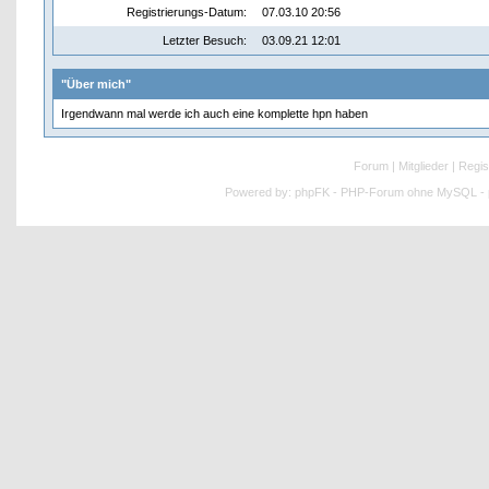
Registrierungs-Datum:
07.03.10 20:56
Letzter Besuch:
03.09.21 12:01
"Über mich"
Irgendwann mal werde ich auch eine komplette hpn haben
Forum
|
Mitglieder
|
Regis
Powered by:
phpFK - PHP-Forum ohne MySQL - p