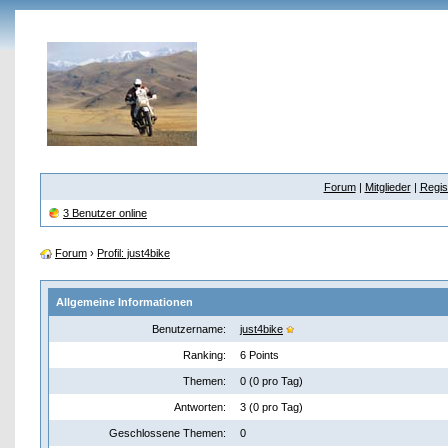
Forum
|
Mitglieder
|
Regis
3 Benutzer online
Forum
›
Profil: just4bike
Allgemeine Informationen
Benutzername:
just4bike
Ranking:
6 Points
Themen:
0 (0 pro Tag)
Antworten:
3 (0 pro Tag)
Geschlossene Themen:
0