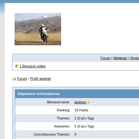
Forum
|
Mitglieder
|
Regis
1 Benutzer online
Forum
›
Profil: janeiner
Allgemeine Informationen
Benutzername:
janeiner
Ranking:
33 Points
Themen:
2 (0 pro Tag)
Antworten:
5 (0 pro Tag)
Geschlossene Themen:
0