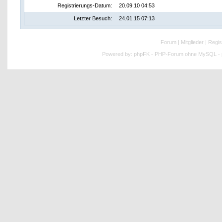
Registrierungs-Datum:
20.09.10 04:53
Letzter Besuch:
24.01.15 07:13
Forum
|
Mitglieder
|
Regis
Powered by:
phpFK - PHP-Forum ohne MySQL - p