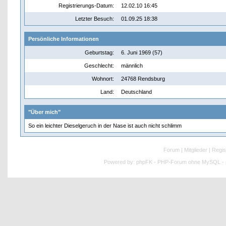
Registrierungs-Datum:
12.02.10 16:45
Letzter Besuch:
01.09.25 18:38
Persönliche Informationen
Geburtstag:
6. Juni 1969 (57)
Geschlecht:
männlich
Wohnort:
24768 Rendsburg
Land:
Deutschland
"Über mich"
So ein leichter Dieselgeruch in der Nase ist auch nicht schlimm
Forum
|
Mitglieder
|
Regis
Powered by:
phpFK - PHP-Forum ohne MySQL - p