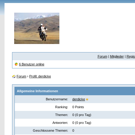
Forum
|
Mitglieder
|
Regis
6 Benutzer online
Forum
›
Profil: derdicke
Allgemeine Informationen
Benutzername:
derdicke
Ranking:
0 Points
Themen:
0 (0 pro Tag)
Antworten:
0 (0 pro Tag)
Geschlossene Themen:
0