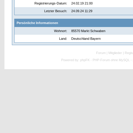
Registrierungs-Datum:
24.02.19 21:00
Letzter Besuch:
24.09.24 11:29
Persönliche Informationen
Wohnort:
85570 Markt Schwaben
Land:
Deutschland Bayern
Forum
|
Mitglieder
|
Regis
Powered by:
phpFK - PHP-Forum ohne MySQL - p