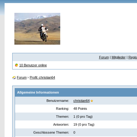
Forum
|
Mitglieder
|
Regis
10 Benutzer online
Forum
›
Profil: christian64
Allgemeine Informationen
Benutzername:
christian64
Ranking:
48 Points
Themen:
1 (0 pro Tag)
Antworten:
19 (0 pro Tag)
Geschlossene Themen:
0