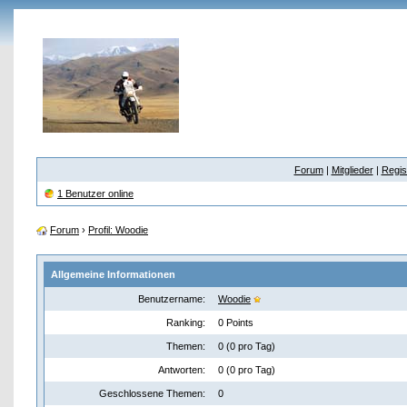
Forum
|
Mitglieder
|
Regis
1 Benutzer online
Forum
›
Profil: Woodie
Allgemeine Informationen
Benutzername:
Woodie
Ranking:
0 Points
Themen:
0 (0 pro Tag)
Antworten:
0 (0 pro Tag)
Geschlossene Themen:
0