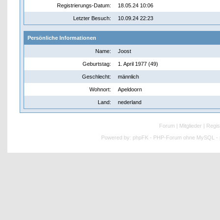
Registrierungs-Datum:
18.05.24 10:06
Letzter Besuch:
10.09.24 22:23
Persönliche Informationen
Name:
Joost
Geburtstag:
1. April 1977 (49)
Geschlecht:
männlich
Wohnort:
Apeldoorn
Land:
nederland
Forum
|
Mitglieder
|
Regis
Powered by:
phpFK - PHP-Forum ohne MySQL - p