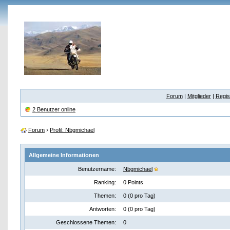
Forum
|
Mitglieder
|
Regis
2 Benutzer online
Forum
›
Profil: Nbgmichael
Allgemeine Informationen
Benutzername:
Nbgmichael
Ranking:
0 Points
Themen:
0 (0 pro Tag)
Antworten:
0 (0 pro Tag)
Geschlossene Themen:
0