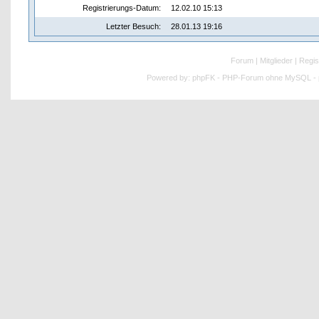
Registrierungs-Datum:
12.02.10 15:13
Letzter Besuch:
28.01.13 19:16
Forum
|
Mitglieder
|
Regis
Powered by:
phpFK - PHP-Forum ohne MySQL - p