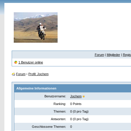
Forum
|
Mitglieder
|
Regis
1 Benutzer online
Forum
›
Profil: Jochem
Allgemeine Informationen
Benutzername:
Jochem
Ranking:
0 Points
Themen:
0 (0 pro Tag)
Antworten:
0 (0 pro Tag)
Geschlossene Themen:
0