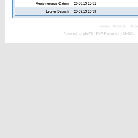
Registrierungs-Datum:
26.08.13 10:51
Letzter Besuch:
20.09.13 16:39
Forum
|
Mitglieder
|
Regis
Powered by:
phpFK - PHP-Forum ohne MySQL - p