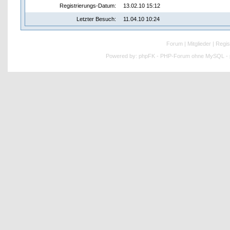
Registrierungs-Datum:
13.02.10 15:12
Letzter Besuch:
11.04.10 10:24
Forum
|
Mitglieder
|
Regis
Powered by:
phpFK - PHP-Forum ohne MySQL - p