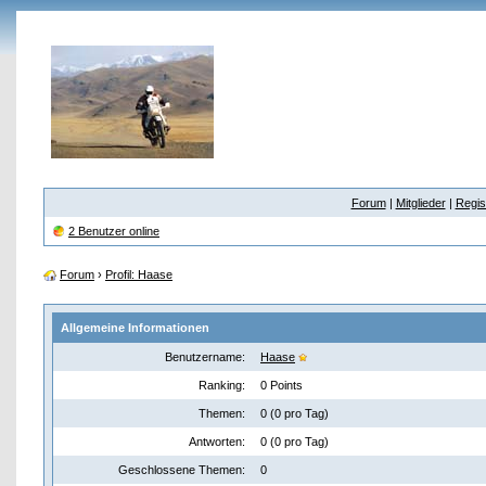
Forum
|
Mitglieder
|
Regis
2 Benutzer online
Forum
›
Profil: Haase
Allgemeine Informationen
Benutzername:
Haase
Ranking:
0 Points
Themen:
0 (0 pro Tag)
Antworten:
0 (0 pro Tag)
Geschlossene Themen:
0