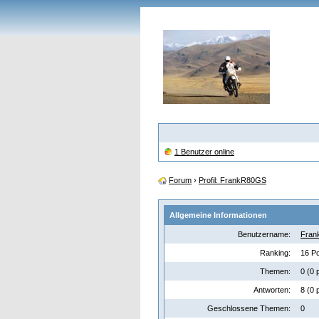
1 Benutzer online
Forum
›
Profil: FrankR80GS
Allgemeine Informationen
Benutzername:
Fran
Ranking:
16 Po
Themen:
0 (0 
Antworten:
8 (0 
Geschlossene Themen:
0