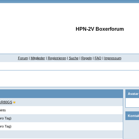
HPN-2V Boxerforum
Forum
|
Mitglieder
|
Registrieren
|
Suche
|
Regeln
|
FAQ
|
Impressum
Avatar
kR80GS
ints
Kontak
pro Tag)
pro Tag)