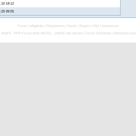
.10 18:12
.25 09:55
Forum
|
Mitglieder
|
Registrieren
|
Suche
|
Regeln
|
FAQ
|
Impressum
:
phpFK - PHP-Forum ohne MySQL - phpFK Lite-Version
|
Forum Download
|
Vollversion kau