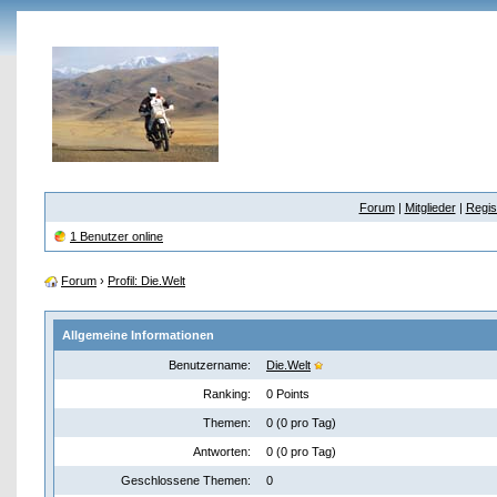
Forum
|
Mitglieder
|
Regis
1 Benutzer online
Forum
›
Profil: Die.Welt
Allgemeine Informationen
Benutzername:
Die.Welt
Ranking:
0 Points
Themen:
0 (0 pro Tag)
Antworten:
0 (0 pro Tag)
Geschlossene Themen:
0