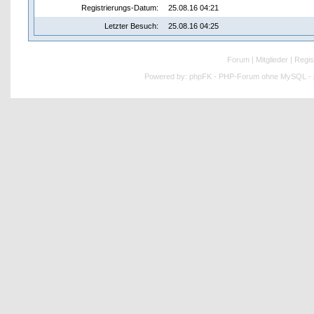
Registrierungs-Datum:
25.08.16 04:21
Letzter Besuch:
25.08.16 04:25
Forum
|
Mitglieder
|
Regis
Powered by:
phpFK - PHP-Forum ohne MySQL - p