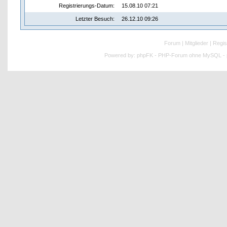
Registrierungs-Datum:
15.08.10 07:21
Letzter Besuch:
26.12.10 09:26
Forum
|
Mitglieder
|
Regis
Powered by:
phpFK - PHP-Forum ohne MySQL - p