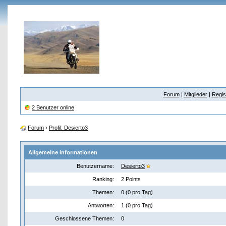
Forum
|
Mitglieder
|
Regis
2 Benutzer online
Forum
›
Profil: Desierto3
Allgemeine Informationen
Benutzername:
Desierto3
Ranking:
2 Points
Themen:
0 (0 pro Tag)
Antworten:
1 (0 pro Tag)
Geschlossene Themen:
0