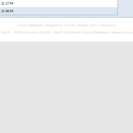
.11 17:54
.11 08:54
Forum
|
Mitglieder
|
Registrieren
|
Suche
|
Regeln
|
FAQ
|
Impressum
:
phpFK - PHP-Forum ohne MySQL - phpFK Lite-Version
|
Forum Download
|
Vollversion kau