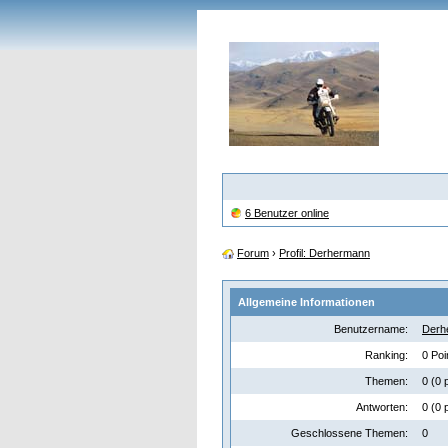
6 Benutzer online
Forum
›
Profil: Derhermann
Allgemeine Informationen
Benutzername:
Derh
Ranking:
0 Poi
Themen:
0 (0 
Antworten:
0 (0 
Geschlossene Themen:
0