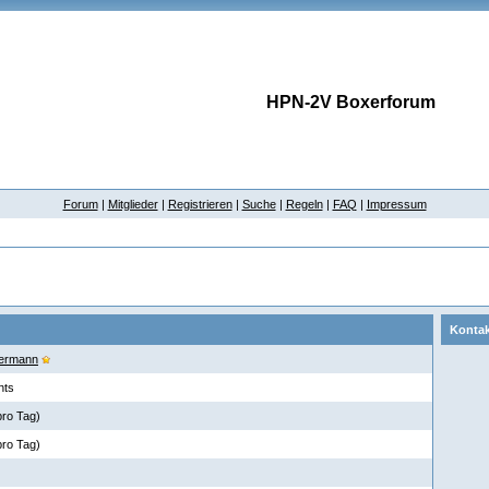
HPN-2V Boxerforum
Forum
|
Mitglieder
|
Registrieren
|
Suche
|
Regeln
|
FAQ
|
Impressum
Kontak
ermann
nts
pro Tag)
pro Tag)