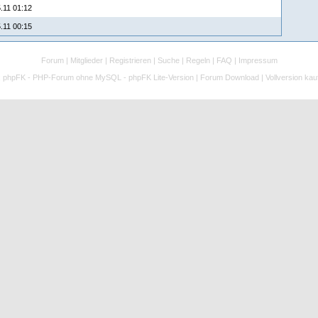
.11 01:12
.11 00:15
Forum
|
Mitglieder
|
Registrieren
|
Suche
|
Regeln
|
FAQ
|
Impressum
:
phpFK - PHP-Forum ohne MySQL - phpFK Lite-Version
|
Forum Download
|
Vollversion kau