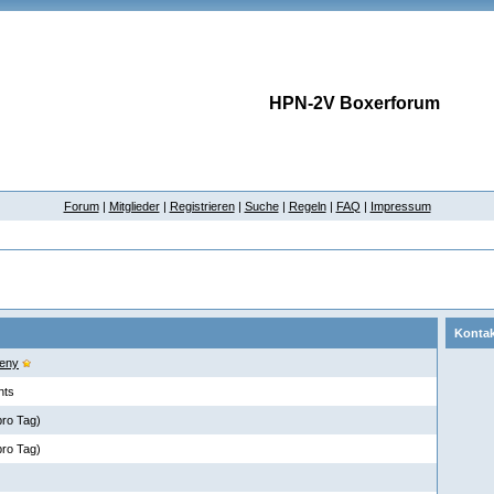
HPN-2V Boxerforum
Forum
|
Mitglieder
|
Registrieren
|
Suche
|
Regeln
|
FAQ
|
Impressum
Kontak
eny
nts
pro Tag)
pro Tag)