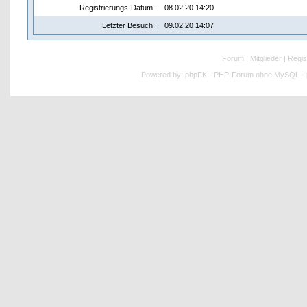
Registrierungs-Datum:
08.02.20 14:20
Letzter Besuch:
09.02.20 14:07
Forum
|
Mitglieder
|
Regis
Powered by:
phpFK - PHP-Forum ohne MySQL - p