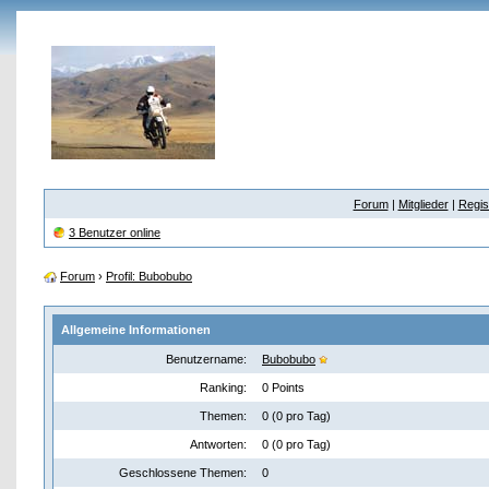
Forum
|
Mitglieder
|
Regis
3 Benutzer online
Forum
›
Profil: Bubobubo
Allgemeine Informationen
Benutzername:
Bubobubo
Ranking:
0 Points
Themen:
0 (0 pro Tag)
Antworten:
0 (0 pro Tag)
Geschlossene Themen:
0