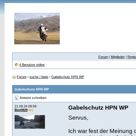
Forum
|
Mitglieder
|
Regis
4 Benutzer online
Forum
›
suche / biete
›
Gabelschutz HPN WP
Gabelschutz HPN WP
Antwort schreiben
21.09.24 09:59
Gabelschutz HPN WP
Bertl829
Servus,
Ich war fest der Meinung