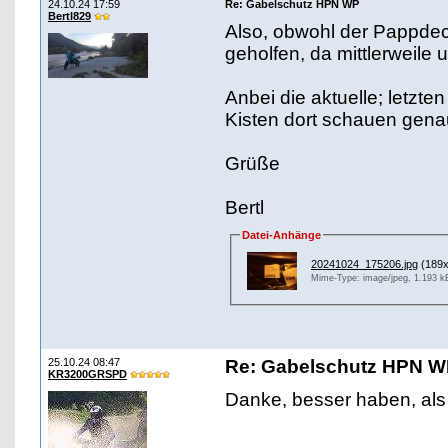
24.10.24 17:59
Re: Gabelschutz HPN WP
Bertl829
Also, obwohl der Pappdec
geholfen, da mittlerweile
Anbei die aktuelle; letzte
Kisten dort schauen gena
Grüße
Bertl
Datei-Anhänge
20241024_175206.jpg
(189x
Mime-Type: image/jpeg, 1.193 k
25.10.24 08:47
Re: Gabelschutz HPN 
KR3200GRSPD
Danke, besser haben, al