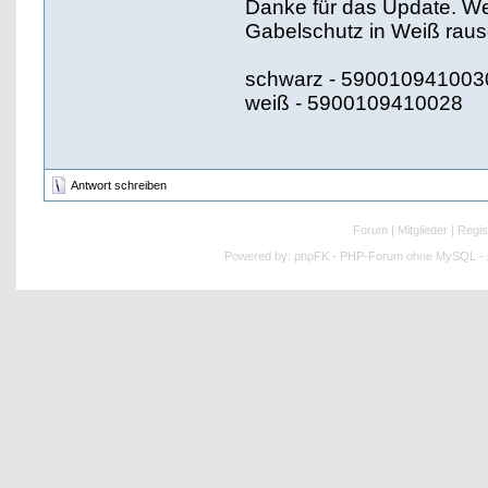
Danke für das Update. We
Gabelschutz in Weiß raus
schwarz - 590010941003
weiß - 5900109410028
Antwort schreiben
Forum
|
Mitglieder
|
Regis
Powered by:
phpFK - PHP-Forum ohne MySQL - p