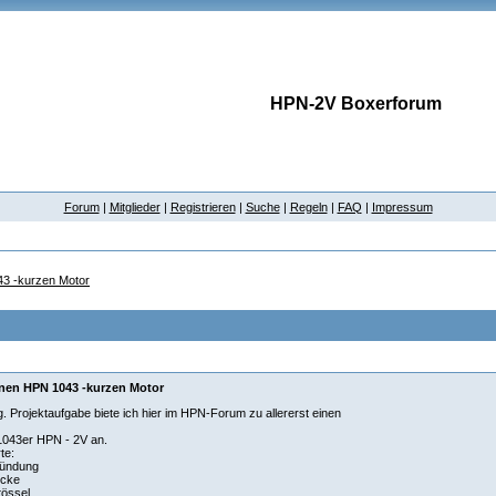
HPN-2V Boxerforum
Forum
|
Mitglieder
|
Registrieren
|
Suche
|
Regeln
|
FAQ
|
Impressum
43 -kurzen Motor
inen HPN 1043 -kurzen Motor
g. Projektaufgabe biete ich hier im HPN-Forum zu allererst einen
1043er HPN - 2V an.
te:
ündung
cke
össel