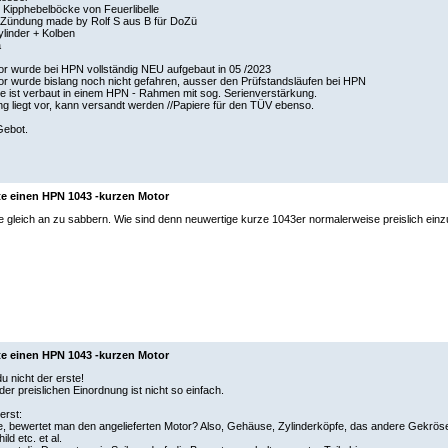
ge Kipphebelböcke von Feuerlibelle
Zündung made by Rolf S aus B für DoZü
linder + Kolben
a
r wurde bei HPN vollständig NEU aufgebaut in 05 /2023
r wurde bislang noch nicht gefahren, ausser den Prüfstandsläufen bei HPN
 ist verbaut in einem HPN - Rahmen mit sog. Serienverstärkung.
 liegt vor, kann versandt werden //Papiere für den TÜV ebenso.
ebot.
te einen HPN 1043 -kurzen Motor
e gleich an zu sabbern. Wie sind denn neuwertige kurze 1043er normalerweise preislich ein
te einen HPN 1043 -kurzen Motor
du nicht der erste!
der preislichen Einordnung ist nicht so einfach.
erst:
te, bewertet man den angelieferten Motor? Also, Gehäuse, Zylinderköpfe, das andere Gekrö
ld etc. et al.