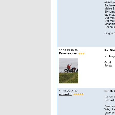
einteili
Sachse-
Mahle Zy
SH-Lim
etc et al.
Der Moto
Der Moto
Maschine
Rechnung
Gegen G
16.03.25 20:26
Re: Bie
Feuerrevolver
Ich fang
Gruß
Jonas
16.03.25 21:17
Re: Bie
monoduo
Da bist 
Das mit 
Denn zu
Wie, bit
Lagerschi