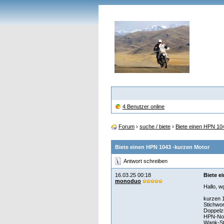
4 Benutzer online
Forum
›
suche / biete
›
Biete einen HPN 10
Biete einen HPN 1043 -kurzen Motor
Antwort schreiben
16.03.25 00:18
Biete e
monoduo
Hallo, w
kurzen 
Stichwor
Doppelz
HPN-No
Wank-St