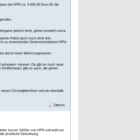
ss bei HPN ca. 5.690,00 Euro für die
gerufen.
ergaser jedoch nicht, gehen preislich extra.
Npreis-Paket auch noch nicht drin.
flich zu erwerbenden Serienvertstärkten HPN-
vision durch einen Werkzeugmacher-
 Fachmann- trennen. Da gibt es noch neue
 EmilSchwarz gibt es auch, die gehen
 neuen Chromgleitrohren und ein ebenfalls
Zitieren
letter kurzer 1043er von HPN soll wohl um
 die preisliche Einordnung.