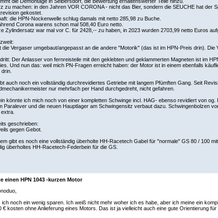
mt die Demontage in Seibersdorf, die Bewertung erhaltenswerter Teile hinzu.
z zu machen: in den Jahren VOR CORONA - nicht das Bier, sondern die SEUCHE hat der Spa
revision gekostet.
haft: die HPN-Nockenwelle schlug damals mit netto 285,98 zu Buche.
hrend Corona warens schon mal 508,40 Euro netto.
e Zylindersatz war mal vor C. für 2428,-- zu haben, in 2023 wurden 2703,99 netto Euros auf
zweit:
t die Vergaser umgebaut/angepasst an die andere "Motorik" (das ist im HPN-Preis drin). Die V
ritt: Der Anlasser von fernreisteile mit den geklebten und geklammerten Magneten ist im HP
ies. Und nun das: weil mich PN-Fragen erreicht haben: der Motor ist in einem ebenfalls käu
drin.
ibt auch noch ein vollständig durchrevidiertes Getriebe mit langem Pfümften Gang. Seit Re
dmechanikermeister nur mehrfach per Hand durchgedreht, nicht gefahren.
n könnte ich mich noch von einer kompletten Schwinge incl. HAG- ebenso revidiert von og.
m Paralever und die neuen Hauptlager am Schwingensitz verbaut dazu. Schwingenbolzen von
 extra.
its geschrieben:
weils gegen Gebot.
m gibt es noch eine vollständig überholte HH-Racetech Gabel für "normale" GS 80 / 100 mit
dig überholtes HH-Racetech-Federbein für die GS.
te einen HPN 1043 -kurzen Motor
onoduo,
ich noch ein wenig sparen. Ich weiß nicht mehr woher ich es habe, aber ich meine ein komp
0 € kosten ohne Anlieferung eines Motors. Das ist ja vielleicht auch eine gute Orientierung für