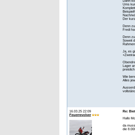
Dann kom
Ums kur
Komplett
Beispiel
Nach/wä
Der kurz
Denn zu
Fredi ha
Denn zud
Soweit d
Rahmen 
Ja, es g
+Zweira
Obendrei
Lager a
preislich
Wie bere
Alles je
Ausserde
vollstän
16.03.25 22:09
Re: Bie
Feuerrevolver
Hallo M
da muss 
die 8.00