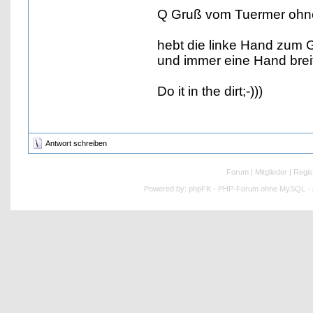
Q Gruß vom Tuermer ohn
hebt die linke Hand zum 
und immer eine Hand breit
Do it in the dirt;-)))
Antwort schreiben
Forum
|
Mitglieder
|
Regis
Powered by:
phpFK - PHP-Forum ohne MySQL - p