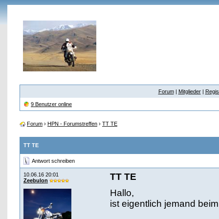
Forum
|
Mitglieder
|
Regis
9 Benutzer online
Forum
›
HPN - Forumstreffen
›
TT TE
TT TE
Antwort schreiben
10.06.16 20:01
TT TE
Zeebulon
Hallo,
ist eigentlich jemand bei