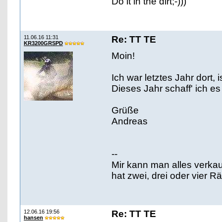
Do it in the dirt;-)))
11.06.16 11:31
Re: TT TE
KR3200GRSPD
Moin!
Ich war letztes Jahr dort, 
Dieses Jahr schaff' ich es 
Grüße
Andreas
--
Mir kann man alles verka
hat zwei, drei oder vier 
12.06.16 19:56
Re: TT TE
hansen