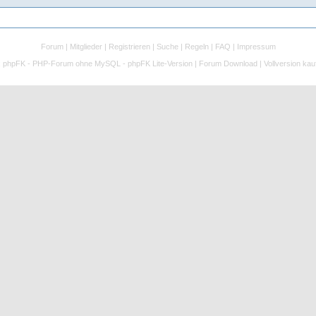
Forum
|
Mitglieder
|
Registrieren
|
Suche
|
Regeln
|
FAQ
|
Impressum
:
phpFK - PHP-Forum ohne MySQL - phpFK Lite-Version
|
Forum Download
|
Vollversion kau