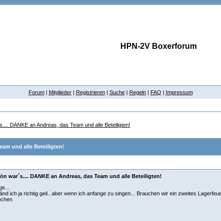
HPN-2V Boxerforum
Forum
|
Mitglieder
|
Registrieren
|
Suche
|
Regeln
|
FAQ
|
Impressum
.... DANKE an Andreas, das Team und alle Beteiligten!
am und alle Beteiligten!
ön war´s.... DANKE an Andreas, das Team und alle Beteiligten!
ge...
fänd ich ja richtig geil...aber wenn ich anfange zu singen... Brauchen wir ein zweites Lagerfeue
bchen