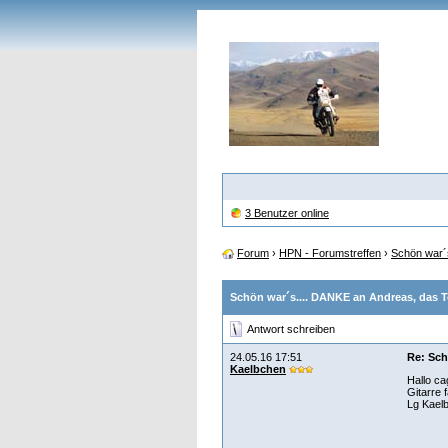
3 Benutzer online
Forum
›
HPN - Forumstreffen
›
Schön war´s
Schön war´s.... DANKE an Andreas, das Te
Antwort schreiben
24.05.16 17:51
Re: Sch
Kaelbchen
Hallo ca
Gitarre 
Lg Kael