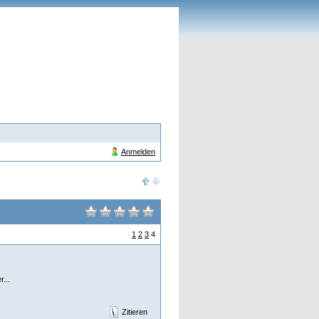
Anmelden
1
2
3
4
r...
Zitieren