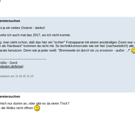
n
ereiersuchen
st ja ein nettes Osterei - danke!
ehe ich auch mal das 2017, wo ich nicht konnte.
: man sieht schon, daß das hier ein "echter" Fotoapparat mit einem anständigen Zoom war u
als Hardware" kommen da nicht mit. So technikkonservativ wie wir hier (nachweislich!) alle si
rate benutzen. Denn wie ja jeder weiß: "
Brennweite ist durch nix zu ersetzen - außer ...!
"
---------------------------------------
rüße - Gerd
ebulon.de/bmw
)
earbeitet am 11.04.20 11:10
ereiersuchen
h mich nur dumm an, oder gibt es da einen Trick?
 die Wolke nicht öffnen