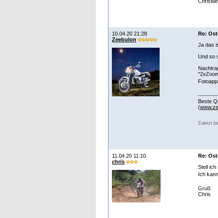
Christia
10.04.20 21:28
Re: Ost
Zeebulon
Ja das i
Und so s
Nachtrag
"2xZoom 
Fotoappa
----------
Beste Q
(
www.ze
Zuletzt b
11.04.20 11:10
Re: Ost
chris
Stell ic
Ich kann
Gruß
Chris