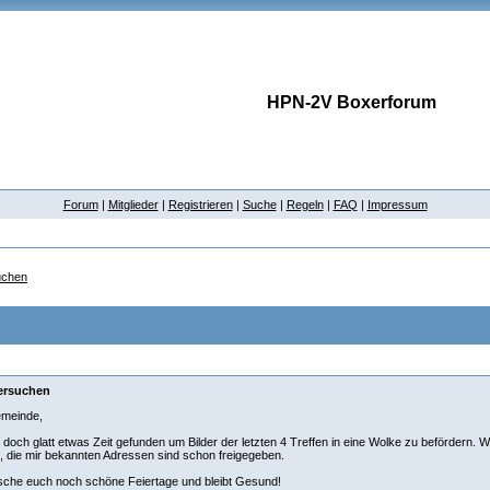
HPN-2V Boxerforum
Forum
|
Mitglieder
|
Registrieren
|
Suche
|
Regeln
|
FAQ
|
Impressum
uchen
ersuchen
emeinde,
 doch glatt etwas Zeit gefunden um Bilder der letzten 4 Treffen in eine Wolke zu befördern. 
 die mir bekannten Adressen sind schon freigegeben.
sche euch noch schöne Feiertage und bleibt Gesund!