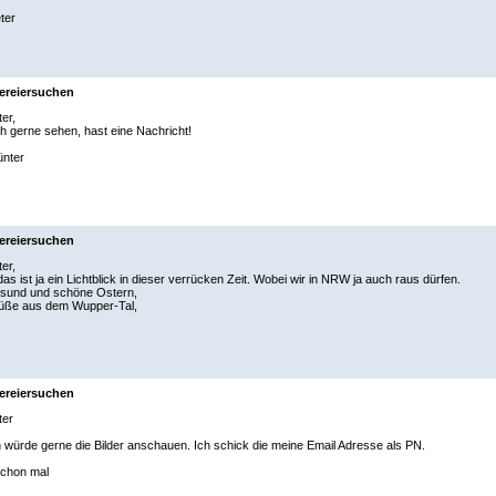
ter
ereiersuchen
ter,
h gerne sehen, hast eine Nachricht!
nter
ereiersuchen
ter,
as ist ja ein Lichtblick in dieser verrücken Zeit. Wobei wir in NRW ja auch raus dürfen.
gesund und schöne Ostern,
rüße aus dem Wupper-Tal,
ereiersuchen
ter
 würde gerne die Bilder anschauen. Ich schick die meine Email Adresse als PN.
chon mal