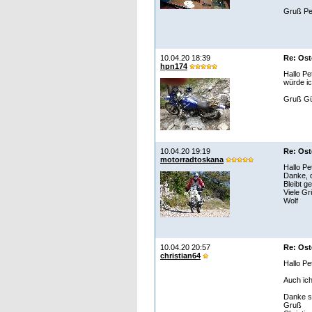
Gruß Pe
10.04.20 18:39
Re: Ost
hpn174
Hallo Pe
würde ic
Gruß Gü
10.04.20 19:19
Re: Ost
motorradtoskana
Hallo Pe
Danke, d
Bleibt 
Viele G
Wolf
10.04.20 20:57
Re: Ost
christian64
Hallo Pe
Auch ich
Danke s
Gruß