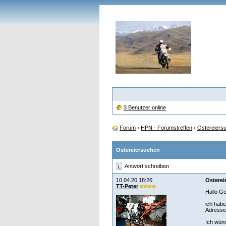
3 Benutzer online
Forum
›
HPN - Forumstreffen
›
Ostereiers
Ostereiersuchen
Antwort schreiben
10.04.20 18:26
Osterei
TT-Peter
Hallo G
ich habe
Adresse,
Ich wün