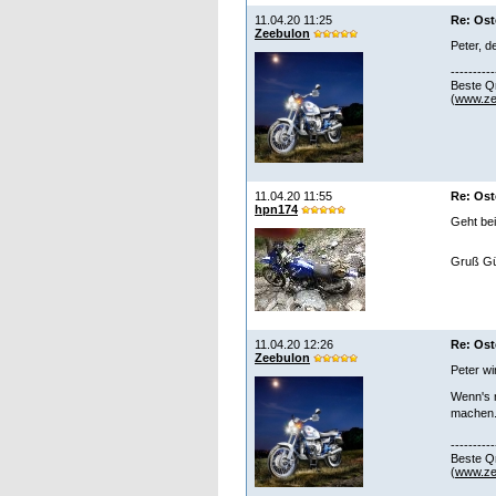
11.04.20 11:25
Re: Ost
Zeebulon
Peter, d
----------
Beste Q
(
www.ze
11.04.20 11:55
Re: Ost
hpn174
Geht bei
Gruß Gü
11.04.20 12:26
Re: Ost
Zeebulon
Peter wi
Wenn's n
machen.
----------
Beste Q
(
www.ze