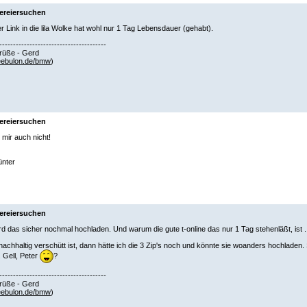
ereiersuchen
er Link in die lila Wolke hat wohl nur 1 Tag Lebensdauer (gehabt).
---------------------------------------
rüße - Gerd
ebulon.de/bmw
)
ereiersuchen
 mir auch nicht!
nter
ereiersuchen
rd das sicher nochmal hochladen. Und warum die gute t-online das nur 1 Tag stehenläßt, ist .
achhaltig verschütt ist, dann hätte ich die 3 Zip's noch und könnte sie woanders hochladen
 Gell, Peter
?
---------------------------------------
rüße - Gerd
ebulon.de/bmw
)