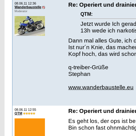
08.06.11 12:36
Re: Operiert und drainie
Wanderbaustelle
Moderator
QTM:
Jetzt wurde Ich gerad
13h wede ich narkotis
Dann mal alles Gute, ich 
Ist nur´n Knie, das machen 
Kopf hoch, das wird scho
q-treiber-Grüße
Stephan
www.wanderbaustelle.eu
08.06.11 12:55
Re: Operiert und drainie
QTM
Es geht los, der ops ist ber
Bin schon fast ohnmächtig