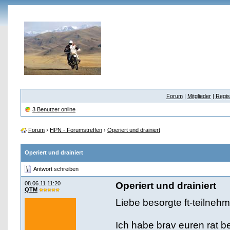
Forum
|
Mitglieder
|
Regis
3 Benutzer online
Forum
›
HPN - Forumstreffen
›
Operiert und drainiert
Operiert und drainiert
Antwort schreiben
08.06.11 11:20
Operiert und drainiert
QTM
Liebe besorgte ft-teilnehm
Ich habe brav euren rat be