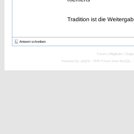
Tradition ist die Weiterga
Antwort schreiben
Forum
|
Mitglieder
|
Regis
Powered by:
phpFK - PHP-Forum ohne MySQL - p