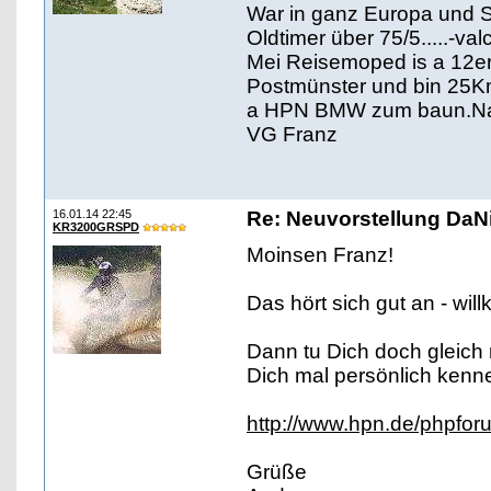
War in ganz Europa und 
Oldtimer über 75/5.....-v
Mei Reisemoped is a 12er 
Postmünster und bin 25Km
a HPN BMW zum baun.Na j
VG Franz
16.01.14 22:45
Re: Neuvorstellung Da
KR3200GRSPD
Moinsen Franz!
Das hört sich gut an - wil
Dann tu Dich doch gleich
Dich mal persönlich kenn
http://www.hpn.de/phpfor
Grüße