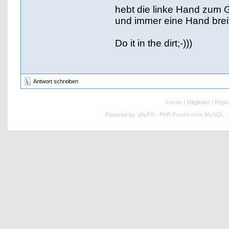
hebt die linke Hand zum 
und immer eine Hand breit
Do it in the dirt;-)))
Antwort schreiben
Forum
|
Mitglieder
|
Regis
Powered by:
phpFK - PHP-Forum ohne MySQL - p