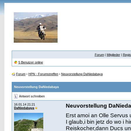
Forum
|
Mitglieder
|
Regis
5 Benutzer online
Forum
›
HPN - Forumstreffen
›
Neuvorstellung DaNiedabaya
Neuvorstellung DaNiedabaya
Antwort schreiben
16.01.14 21:21
Neuvorstellung DaNied
DaNiedabaya
Erst amoi an Olle Servus 
I glaub,i bin jetz do wo i
Reiskocher,dann Ducs un