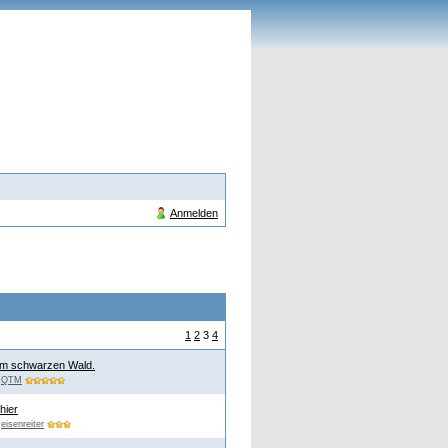
Anmelden
1
2
3
4
im schwarzen Wald.
n
QTM
hier
n
eisenreiter