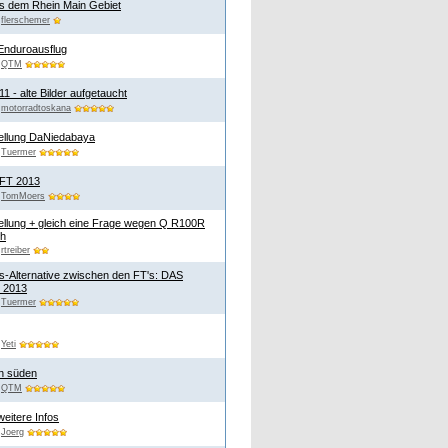
us dem Rhein Main Gebiet
n
flerschemer
Enduroausflug
n
QTM
 - alte Bilder aufgetaucht
n
motorradtoskana
ellung DaNiedabaya
n
Tuermer
 FT 2013
n
TomMoers
ellung + gleich eine Frage wegen Q R100R
ch
n
rtreiber
s-Alternative zwischen den FT's: DAS
n 2013
n
Tuermer
n
Yeti
on süden
n
QTM
eitere Infos
n
Joerg