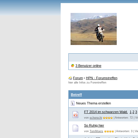
3 Benutzer online
Forum
›
HPN - Forumstreffen
hier alle Infos zu Forentreffen
Betreff
Neues Thema erstellen
FT 2014 im schwarzen Wald.
1
2
3
von
schorschi
| Antworten: 72 | V
So Ruhig hier
von
TomMoers
| Antworten: 3 | V