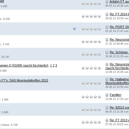
iet
Anfahrt FT a
06.05.14 18:26 vo
 3.450
Re: FT-2014 
26.02.14 19:59 vo
ws: 8.436
Re: PORT 2011
01.02.14 17:47 vo
Re: Neuvorst
17.01.14 08:48 vo
s: 2.743
Re: Schönes
24.09.13 21:35 vo
: 20.747
Re: Neuvorst
 wegen Q R100R raucht fürchterlich
1
2
3
raucht fürchterli
10.589
12.09.13 15:48 vo
Re: Halbjahre
n FT's: DAS Moorteufeltreffen 2013
Moorteufeltreffe
29.06.13 15:50 vo
Familien
13.06.13 17:55 vo
: 2.564
Re: ft2013 v
08.05.13 21:34 vo
: 2.640
Re: FT 2013 w
07.05.13 20:05 vo
 | Views: 6.728