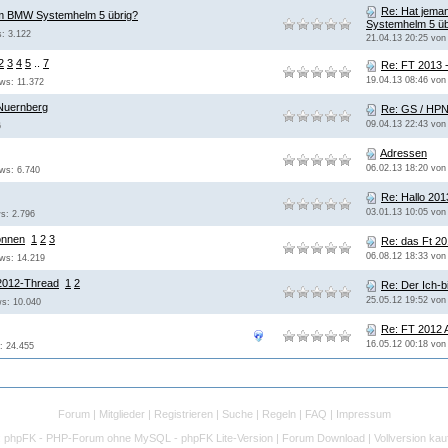
Re: Hat jema
om BMW Systemhelm 5 übrig?
Systemhelm 5 üb
s: 3.122
21.04.13 20:25 vo
2
3
4
5
..
7
Re: FT 2013 -
19.04.13 08:46 vo
ews: 11.372
Nuernberg
Re: GS / HP
09.04.13 22:43 vo
6
Adressen
06.02.13 18:20 vo
ews: 6.740
Re: Hallo 201
03.01.13 10:05 vo
ws: 2.796
önnen
1
2
3
Re: das Ft 2
06.08.12 18:33 vo
ews: 14.219
2012-Thread
1
2
Re: Der Ich-
25.05.12 19:52 vo
ws: 10.040
Re: FT 2012 Ak
16.05.12 00:18 vo
: 24.455
Forum
|
Mitglieder
|
Registrieren
|
Suche
|
Regeln
|
FAQ
|
Impressum
:
phpFK - PHP-Forum ohne MySQL - phpFK Lite-Version
|
Forum Download
|
Vollversion kau