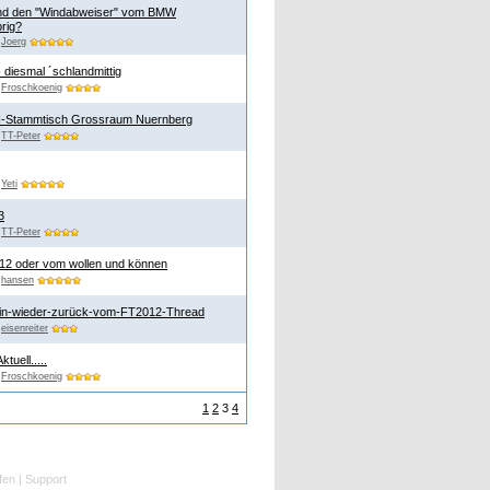
nd den "Windabweiser" vom BMW
rig?
n
Joerg
 diesmal ´schlandmittig
n
Froschkoenig
N-Stammtisch Grossraum Nuernberg
n
TT-Peter
n
Yeti
3
n
TT-Peter
012 oder vom wollen und können
n
hansen
bin-wieder-zurück-vom-FT2012-Thread
n
eisenreiter
tuell.....
n
Froschkoenig
1
2
3
4
fen
|
Support