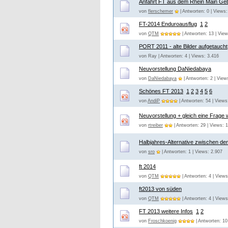
Anfahrt FT aus dem Rhein Main Geb
von
flerschemer
| Antworten: 0 | Views:
FT-2014 Enduroausflug
1
2
von
QTM
| Antworten: 13 | Vie
PORT 2011 - alte Bilder aufgetaucht
von Ray | Antworten: 4 | Views: 3.416
Neuvorstellung DaNiedabaya
von
DaNiedabaya
| Antworten: 2 | View
Schönes FT 2013
1
2
3
4
5
6
von
AndiP
| Antworten: 54 | Views
Neuvorstellung + gleich eine Frage
von
rtreiber
| Antworten: 29 | Views: 
Halbjahres-Alternative zwischen de
von
sro
| Antworten: 1 | Views: 2.907
ft 2014
von
QTM
| Antworten: 4 | Views
ft2013 von süden
von
QTM
| Antworten: 4 | Views
FT 2013 weitere Infos
1
2
von
Froschkoenig
| Antworten: 10