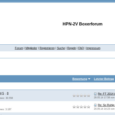
HPN-2V Boxerforum
Forum
|
Mitglieder
|
Registrieren
|
Suche
|
Regeln
|
FAQ
|
Impressum
Bewertung
Letzter Beitrag
4
5
..
8
Re: FT 2014 
28.05.14 17:58 vo
iews: 30.558
Re: So Ruhig 
24.05.14 14:23 vo
iews: 3.187