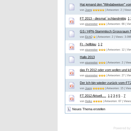
Hat jemand den "Windabweiser" v
von
Joerg
| Antworten: 2 | View
FT 2013 - diesmal ´schlandmittig
1
von
eisenreiter
| Antworten: 66 | Vi
GS / HPN-Stammtisch Grossraum 
von
ElchQ
| Antworten: 2 | Views: 3.09
Ft - hellblau
1
2
von
eisenreiter
| Antworten: 12 | Vi
Hallo 2013
von
eisenreiter
| Antworten: 2 | Vie
das Ft 2012 oder vom wollen und k
von
eisenreiter
| Antworten: 27 | Vi
Der Ich-bin-wieder-zurück-vom-FT
von
Joerg
| Antworten: 15 | Vie
FT 2012 Aktuell.....
1
2
3
4
5
..
7
von
Heiko
| Antworten: 67 | Views
Neues Thema erstellen
Powered by