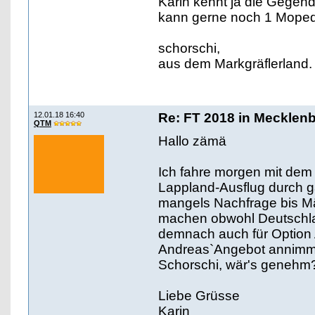
Karin kennt ja die Gegend
kann gerne noch 1 Moped 
schorschi,
aus dem Markgräflerland.
12.01.18 16:40
Re: FT 2018 in Mecklen
QTM
Hallo zämä
Ich fahre morgen mit de
Lappland-Ausflug durch 
mangels Nachfrage bis Mär
machen obwohl Deutschla
demnach auch für Option 
Andreas`Angebot annimmt,
Schorschi, wär's genehm
Liebe Grüsse
Karin