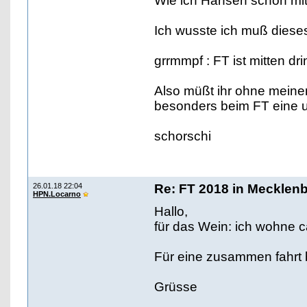
Wie ich Hansen schon mittge
Ich wusste ich muß dieses 
grrmmpf : FT ist mitten d
Also müßt ihr ohne mein
besonders beim FT eine unf
schorschi
26.01.18 22:04
Re: FT 2018 in Mecklen
HPN.Locarno
Hallo,
für das Wein: ich wohne ca
Für eine zusammen fahrt b
Grüsse