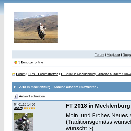
Forum
|
Mitglieder
|
Regis
3 Benutzer online
Forum
›
HPN - Forumstreffen
›
FT 2018 in Mecklenburg - Anreise ausdem Südw
FT 2018 in Mecklenburg - Anreise ausdem Südwesten?
Antwort schreiben
04.01.18 14:50
FT 2018 in Mecklenburg
Joerg
Moin, und Frohes Neues
(Traditionsgemäss wünsch
wünscht ;-)