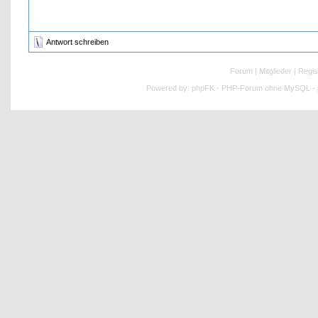
Antwort schreiben
Forum
|
Mitglieder
|
Regis
Powered by:
phpFK - PHP-Forum ohne MySQL - p