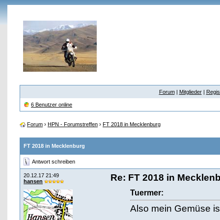
Forum
|
Mitglieder
|
Regis
6 Benutzer online
Forum
›
HPN - Forumstreffen
›
FT 2018 in Mecklenburg
FT 2018 in Mecklenburg
Antwort schreiben
20.12.17 21:49
Re: FT 2018 in Mecklen
hansen
Tuermer:
Also mein Gemüse is