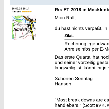
16.02.18 16:14
Re: FT 2018 in Mecklen
hansen
Moin Ralf,
du hast nichts verpaßt, in
Zitat:
Rechnung irgendwann
Anreiseinfos per E-Ma
Das erste Quartal hat no
und seiner vorzeitig ges
langweilig ist, könnt ihr j
Schönen Sonntag
Hansen
____________________
"Most break downs are ca
handlebars." (ScottieVK,