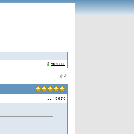
Anmelden
1
..
4
5
6
7
8