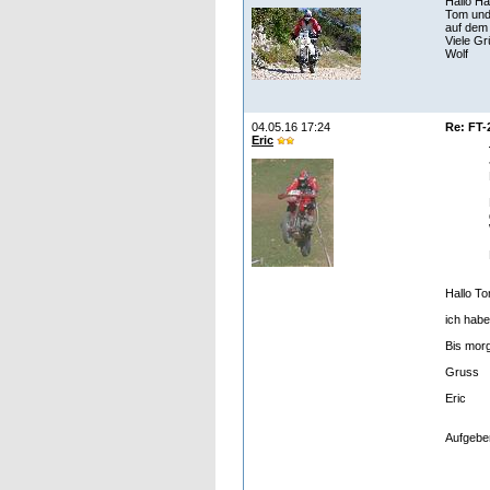
Hallo H
Tom und 
auf dem
Viele G
Wolf
04.05.16 17:24
Re: FT-
Eric
Hallo To
ich habe
Bis mor
Gruss
Eric
Aufgeben