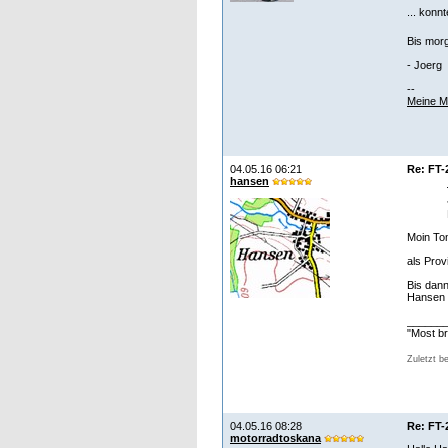
... konn
Bis mor
- Joerg
--
Meine M
04.05.16 06:21
Re: FT-
hansen
Moin To
als Pro
Bis dan
Hansen
______
"Most br
Zuletzt b
04.05.16 08:28
Re: FT-
motorradtoskana