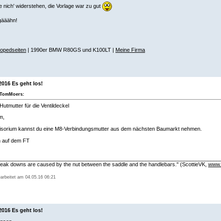
te nich' widerstehen, die Vorlage war zu gut
gääähn!
opedseiten
| 1990er BMW R80GS und K100LT |
Meine Firma
2016 Es geht los!
TomMoers:
Hutmutter für die Ventildeckel
m,
visorium kannst du eine M8-Verbindungsmutter aus dem nächsten Baumarkt nehmen.
n auf dem FT
___________________________________________________________________________
eak downs are caused by the nut between the saddle and the handlebars." (ScottieVK,
www.
earbeitet am 04.05.16 06:21
2016 Es geht los!