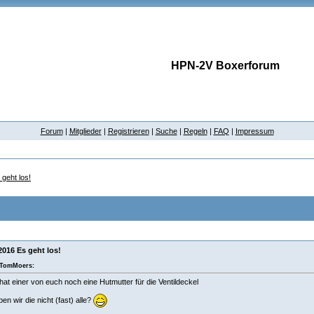
HPN-2V Boxerforum
Forum
|
Mitglieder
|
Registrieren
|
Suche
|
Regeln
|
FAQ
|
Impressum
geht los!
2016 Es geht los!
TomMoers:
hat einer von euch noch eine Hutmutter für die Ventildeckel
en wir die nicht (fast) alle?