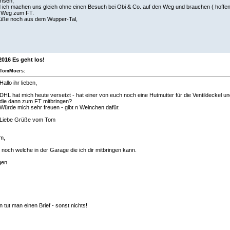
ansen,
ich machen uns gleich ohne einen Besuch bei Obi & Co. auf den Weg und brauchen ( hoffen
 Weg zum FT.
rüße noch aus dem Wupper-Tal,
2016 Es geht los!
TomMoers:
Hallo ihr lieben,
DHL hat mich heute versetzt - hat einer von euch noch eine Hutmutter für die Ventildeckel u
die dann zum FT mitbringen?
Würde mich sehr freuen - gibt n Weinchen dafür.
Liebe Grüße vom Tom
m,
 noch welche in der Garage die ich dir mitbringen kann.
gen
 tut man einen Brief - sonst nichts!