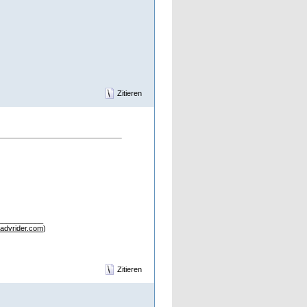
Zitieren
___________
advrider.com
)
Zitieren