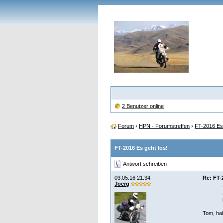
2 Benutzer online
Forum
›
HPN - Forumstreffen
›
FT-2016 Es 
FT-2016 Es geht los!
Antwort schreiben
03.05.16 21:34
Re: FT-
Joerg
Tom, hab