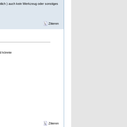
tlich ) auch kein Werkzeug oder sonstiges
Zitieren
nd könnte
Zitieren