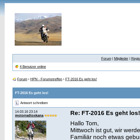
Forum
|
Mitglieder
|
Regis
4 Benutzer online
Forum
›
HPN - Forumstreffen
›
FT-2016 Es geht los!
FT-2016 Es geht los!
Antwort schreiben
14.03.16 23:14
Re: FT-2016 Es geht los!
motorradtoskana
Hallo Tom,
Mittwoch ist gut, wir werd
Familiär noch etwas geb