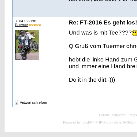
06.04.16 21:01
Re: FT-2016 Es geht los!
Tuermer
Und was is mit Tee????
Q Gruß vom Tuermer ohn
hebt die linke Hand zum 
und immer eine Hand breit
Do it in the dirt;-)))
Antwort schreiben
Forum
|
Mitglieder
|
Regis
Powered by:
phpFK - PHP-Forum ohne MySQL - p