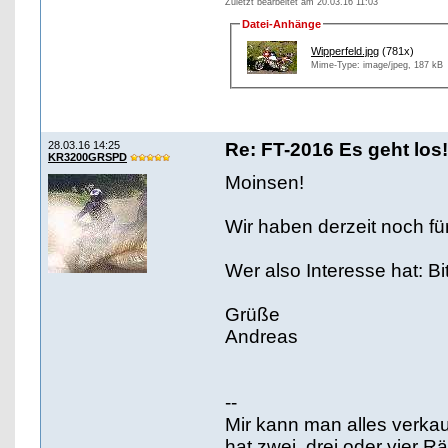
Zuletzt bearbeitet am 20.03.16 11:03
Datei-Anhänge
Wipperfeld.jpg
(781x)
Mime-Type: image/jpeg, 187 kB
28.03.16 14:25
Re: FT-2016 Es geht los!
KR3200GRSPD
Moinsen!
Wir haben derzeit noch für
Wer also Interesse hat: Bi
Grüße
Andreas
--
Mir kann man alles verka
hat zwei, drei oder vier 