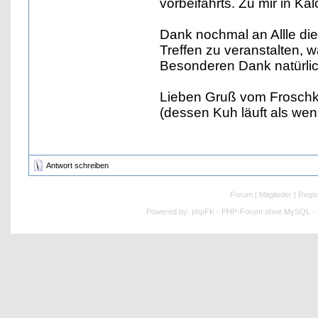
vorbeifährts. Zu mir in 
Dank nochmal an Allle die
Treffen zu veranstalten, w
Besonderen Dank natürlic
Lieben Gruß vom Frosch
(dessen Kuh läuft als wen
Antwort schreiben
Forum
|
Mitglieder
|
Regis
Powered by:
phpFK - PHP-Forum ohne MySQL - p