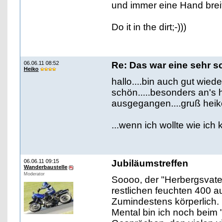
und immer eine Hand breit
Do it in the dirt;-)))
06.06.11 08:52
Re: Das war eine sehr s
Heiko
hallo....bin auch gut wied
schön.....besonders an's 
ausgegangen....gruß heik
...wenn ich wollte wie ich 
06.06.11 09:15
Jubiläumstreffen
Wanderbaustelle
Moderator
Soooo, der "Herbergsvate
restlichen feuchten 400
Zumindestens körperlich.
Mental bin ich noch beim "