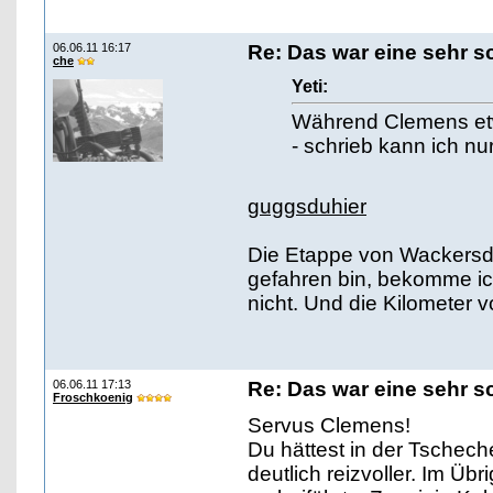
06.06.11 16:17
Re: Das war eine sehr s
che
Yeti:
Während Clemens etw
- schrieb kann ich nu
guggsduhier
Die Etappe von Wackersdor
gefahren bin, bekomme ic
nicht. Und die Kilometer 
06.06.11 17:13
Re: Das war eine sehr s
Froschkoenig
Servus Clemens!
Du hättest in der Tschech
deutlich reizvoller. Im Ü