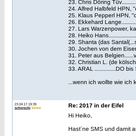
23. Chris Döring Tüv.........
24. Alfred Halbfeld HPN, "
25. Klaus Pepperl HPN, "d
26. Ekkehard Lange.........
27. Lars Warzenpower, k
28. Heiko Hans..............
29. Shanta (das Santal(...sä
30. Jochen von dem Eiser
31. Peter aus Belgien....
32. Christian L. (de kölsc
33. ARAL ..............DO bi
...wenn ich wollte wie ich 
23.04.17 19:39
Re: 2017 in der Eifel
schorschi
Hi Heiko,
Hast´ne SMS und damit 