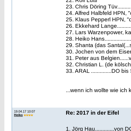
22. Rolf Lütti
23. Chris Döring Tüv.........
24. Alfred Halbfeld HPN, "
25. Klaus Pepperl HPN, "d
26. Ekkehard Lange........
27. Lars Warzenpower, k
28. Heiko Hans..............
29. Shanta (das Santal(...sä
30. Jochen von dem Eiser
31. Peter aus Belgien....
32. Christian L. (de kölsc
33. ARAL ..............DO bi
...wenn ich wollte wie ich 
19.04.17 10:07
Re: 2017 in der Eifel
Heiko
1. Jörg Hau.............von 