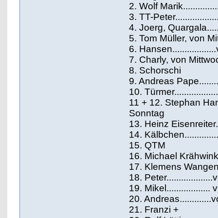
2. Wolf Marik..........
3. TT-Peter............
4. Joerg, Quargala...
5. Tom Müller, von M
6. Hansen...............
7. Charly, von Mittw
8. Schorschi
9. Andreas Pape.......
10. Türmer..............
11 + 12. Stephan Hamme
Sonntag
13. Heinz Eisenreiter.
14. Kälbchen...........
15. QTM
16. Michael Krähwinke
17. Klemens Wangen....
18. Peter..............
19. Mikel..............
20. Andreas...........
21. Franzi +