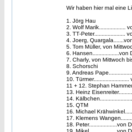
Wir haben hier mal eine Li
1. Jörg Hau
2. Wolf Marik...............
3. TT-Peter..................
4. Joerg, Quargala.......v
5. Tom Müller, von Mittwo
6. Hansen..................vo
7. Charly, von Mittwoch b
8. Schorschi
9. Andreas Pape............
10. Türmer...................
11 + 12. Stephan Hammer mi
13. Heinz Eisenreiter......
14. Kälbchen................
15. QTM
16. Michael Krähwinkel....
17. Klemens Wangen.........
18. Peter...................
19. Mikel.................. 