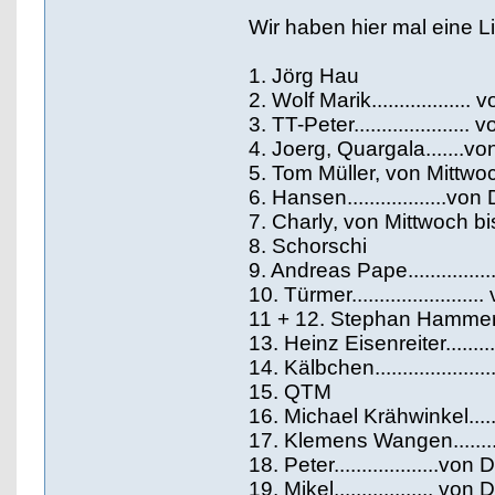
Wir haben hier mal eine Li
1. Jörg Hau
2. Wolf Marik...............
3. TT-Peter..................
4. Joerg, Quargala.......v
5. Tom Müller, von Mittwo
6. Hansen..................vo
7. Charly, von Mittwoch b
8. Schorschi
9. Andreas Pape............
10. Türmer...................
11 + 12. Stephan Hammer mi
13. Heinz Eisenreiter......
14. Kälbchen................
15. QTM
16. Michael Krähwinkel....
17. Klemens Wangen.........
18. Peter...................
19. Mikel.................. 