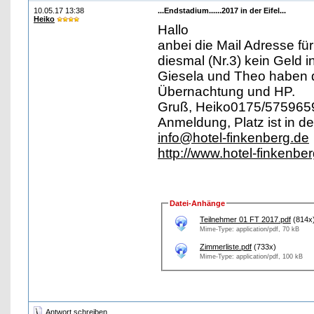
10.05.17 13:38
...Endstadium......2017 in der Eifel...
Heiko
Hallo
anbei die Mail Adresse fü
diesmal (Nr.3) kein Geld 
Giesela und Theo haben di
Übernachtung und HP.
Gruß, Heiko0175/5759659, 
Anmeldung, Platz ist in de
info@hotel-finkenberg.de
http://www.hotel-finkenber
Datei-Anhänge
Teilnehmer 01 FT 2017.pdf
(814x
Mime-Type: application/pdf, 70 kB
Zimmerliste.pdf
(733x)
Mime-Type: application/pdf, 100 kB
Antwort schreiben