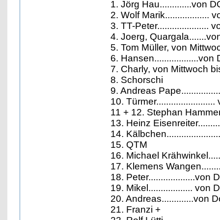
1. Jörg Hau.............von 
2. Wolf Marik...............
3. TT-Peter..................
4. Joerg, Quargala.......v
5. Tom Müller, von Mittwo
6. Hansen..................vo
7. Charly, von Mittwoch b
8. Schorschi
9. Andreas Pape............
10. Türmer...................
11 + 12. Stephan Hammer mi
13. Heinz Eisenreiter......
14. Kälbchen................
15. QTM
16. Michael Krähwinkel....
17. Klemens Wangen.........
18. Peter...................
19. Mikel.................. 
20. Andreas.............vo
21. Franzi +