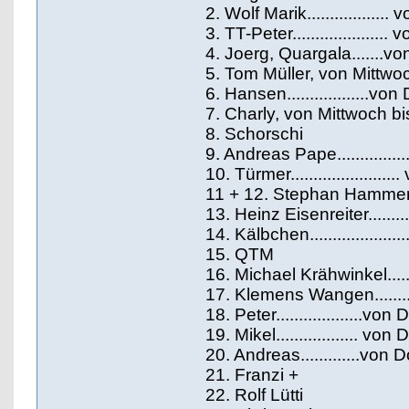
2. Wolf Marik...............
3. TT-Peter..................
4. Joerg, Quargala.......v
5. Tom Müller, von Mittwo
6. Hansen..................vo
7. Charly, von Mittwoch b
8. Schorschi
9. Andreas Pape............
10. Türmer...................
11 + 12. Stephan Hammer mi
13. Heinz Eisenreiter......
14. Kälbchen................
15. QTM
16. Michael Krähwinkel....
17. Klemens Wangen.........
18. Peter...................
19. Mikel.................. 
20. Andreas.............vo
21. Franzi +
22. Rolf Lütti