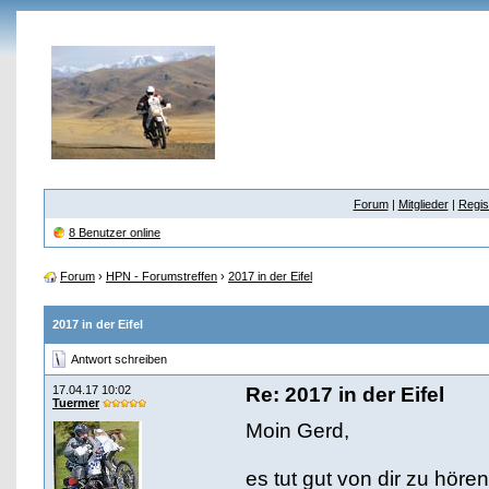
Forum
|
Mitglieder
|
Regis
8 Benutzer online
Forum
›
HPN - Forumstreffen
›
2017 in der Eifel
2017 in der Eifel
Antwort schreiben
17.04.17 10:02
Re: 2017 in der Eifel
Tuermer
Moin Gerd,
es tut gut von dir zu hör