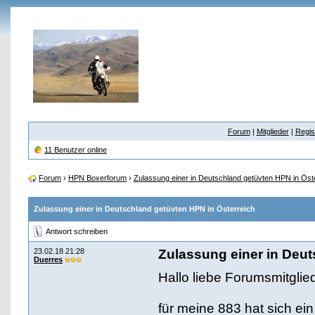
Forum
|
Mitglieder
|
Regis
11 Benutzer online
Forum
›
HPN Boxerforum
›
Zulassung einer in Deutschland getüvten HPN in Öst
Zulassung einer in Deutschland getüvten HPN in Österreich
Antwort schreiben
23.02.18 21:28
Zulassung einer in Deut
Duerres
Hallo liebe Forumsmitglied
für meine 883 hat sich ei