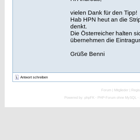
vielen Dank für den Tipp!
Hab HPN heut an die Stripp
denkt.
Die Österreicher halten s
übernehmen die Eintragu
Grüße Benni
Antwort schreiben
Forum
|
Mitglieder
|
Regis
Powered by:
phpFK - PHP-Forum ohne MySQL - p