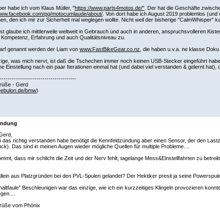
r habe ich vom Klaus Müller, "
https://www.parts4motos.de/"
. Der hat die Geschäfte zwisch
/www.facebook.com/pg/motocumlaude/about/
. Von dort habe ich August 2019 problemlos (und 
, den ich mir zur Sicherheit mal weglegen wollte. Nicht weil der bisherige "CalmWhisper" k
 ist glaube ich mittlerweile weltweit in Gebrauch und auch in anderen, anspruchsvolleren Kist
 Kompetenz, Erfahrung und auch Qualitätsniveau zu.
darf genannt werden der Liam von
www.FastBikeGear.co.nz
, die haben u.v.a. ne klasse Doku
ige, was mich nervt, ist daß die Tschechen immer noch keinen USB-Stecker eingeführt haben
e Einstellung nach ein paar Iterationen einmal hat (und dabei viel verstanden & gelernt hat),
---------------------------------------
rüße - Gerd
ebulon.de/bmw
)
endung
Gerd,
 das richtig verstanden habe benötigt die Kennfeldzündung aber einen Sensor, der den Last
ck). Das sind in meinen Augen wieder mögliche Quellen für multiple Probleme....
mmt, dass mir schlicht die Zeit und der Nerv fehlt, tagelange Mess&Einstellfahrten zu betreib
allein aus Platzgründen bei den PVL-Spulen gelandet? Der Hektiker presit ja seine Powerspul
altfaule" Beschleunigen war das einzige, wie ich ein kurzzeitiges Klingeln provozieren konnt
egen....
rüße vom Phönix