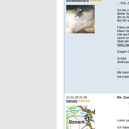
KR3200GRSPD
... PVL-
Ich bin 
Beide Sp
Als es f
Bei SH s
Fahre di
Klaus ha
Hat auch
(auch u
Statt de
https://
Gegen Gek
Grüße
Andreas
--
Mir kann
hat zwei
21.01.20 21:49
Re: Zu
hansen
Lohnt si
Ich habe