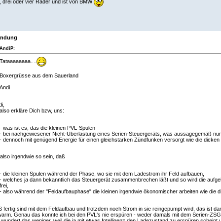
, drei oder vier Räder und ist von BMW
endung
AndiP:
Tataaaaaaaa....
Boxergrüsse aus dem Sauerland
Andi
i,
- also erkläre Dich bzw, uns:
- was ist es, das die kleinen PVL-Spulen
- bei nachgewiesener Nicht-Überlastung eines Serien-Steuergeräts, was aussagegemäß nur
- dennoch mit genügend Energie für einen gleichstarken Zündfunken versorgt wie die dicken 
lso irgendwie so sein, daß
- die kleinen Spulen während der Phase, wo sie mit dem Ladestrom ihr Feld aufbauen,
- welches ja dann bekanntlich das Steuergerät zusammenbrechen läßt und so wird die aufg
frei,
- also während der "Feldaufbauphase" die kleinen irgendwie ökonomischer arbeiten wie die d
fertig sind mit dem Feldaufbau und trotzdem noch Strom in sie reingepumpt wird, das ist dan
arm. Genau das konnte ich bei den PVL's nie erspüren - weder damals mit dem Serien-ZSG no
r wundert das weniger, weil die ja mit etwas Intelligenz den Ladezustand zu erspüren scheint