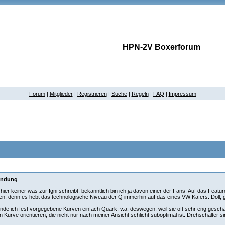
HPN-2V Boxerforum
Forum
|
Mitglieder
|
Registrieren
|
Suche
|
Regeln
|
FAQ
|
Impressum
endung
 hier keiner was zur Igni schreibt: bekanntlich bin ich ja davon einer der Fans. Auf das Featu
en, denn es hebt das technologische Niveau der Q immerhin auf das eines VW Käfers. Doll, g
inde ich fest vorgegebene Kurven einfach Quark, v.a. deswegen, weil sie oft sehr eng gesch
en Kurve orientieren, die nicht nur nach meiner Ansicht schlicht suboptimal ist. Drehschalter 