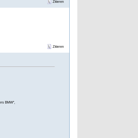
Zitieren
Zitieren
ners BMW",