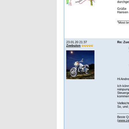
durchgeh
Grüße
Hansen
______
"Most br
23.01.20 21:37
Re: Zu
Zeebulon
Hi Andre
Ich könn
reinpump
Steuerge
kommen g
Vielleicht
So, und 
----------
Beste Q
(
www.ze