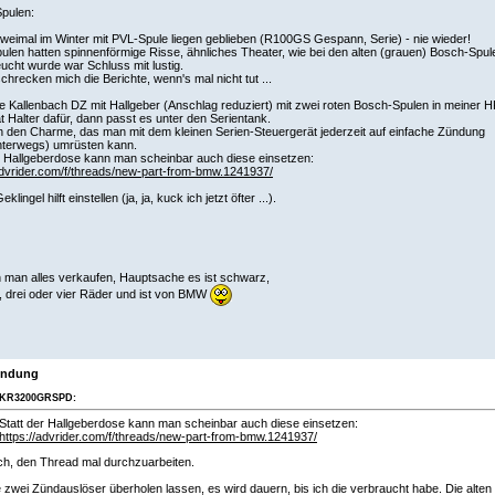
Spulen:
zweimal im Winter mit PVL-Spule liegen geblieben (R100GS Gespann, Serie) - nie wieder!
ulen hatten spinnenförmige Risse, ähnliches Theater, wie bei den alten (grauen) Bosch-Spul
eucht wurde war Schluss mit lustig.
chrecken mich die Berichte, wenn's mal nicht tut ...
e Kallenbach DZ mit Hallgeber (Anschlag reduziert) mit zwei roten Bosch-Spulen in meiner 
t Halter dafür, dann passt es unter den Serientank.
 den Charme, das man mit dem kleinen Serien-Steuergerät jederzeit auf einfache Zündung
nterwegs) umrüsten kann.
r Hallgeberdose kann man scheinbar auch diese einsetzen:
advrider.com/f/threads/new-part-from-bmw.1241937/
lingel hilft einstellen (ja, ja, kuck ich jetzt öfter ...).
 man alles verkaufen, Hauptsache es ist schwarz,
, drei oder vier Räder und ist von BMW
endung
KR3200GRSPD:
Statt der Hallgeberdose kann man scheinbar auch diese einsetzen:
https://advrider.com/f/threads/new-part-from-bmw.1241937/
ch, den Thread mal durchzuarbeiten.
 zwei Zündauslöser überholen lassen, es wird dauern, bis ich die verbraucht habe. Die alten