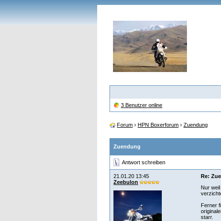
3 Benutzer online
Forum
›
HPN Boxerforum
›
Zuendung
Zuendung
Antwort schreiben
21.01.20 13:45
Re: Zu
Zeebulon
Nur weil
verzicht
Ferner f
original
starr.