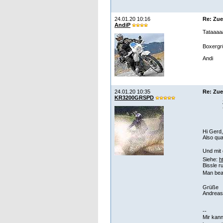
24.01.20 10:16
Re: Zu
AndiP
Tataaaaa
Boxergr
Andi
24.01.20 10:35
Re: Zu
KR3200GRSPD
Hi Gerd,
Also qua
Und mit 
Siehe:
h
Bissle r
Man bea
Grüße
Andreas
--
Mir kann