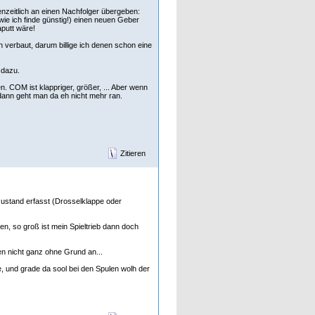
enzeitlich an einen Nachfolger übergeben:
wie ich finde günstig!) einen neuen Geber
aputt wäre!
en verbaut, darum billige ich denen schon eine
 dazu.
. COM ist klappriger, größer, ... Aber wenn
 dann geht man da eh nicht mehr ran.
Zitieren
zustand erfasst (Drosselklappe oder
en, so groß ist mein Spieltrieb dann doch
en nicht ganz ohne Grund an...
e, und grade da sool bei den Spulen wolh der