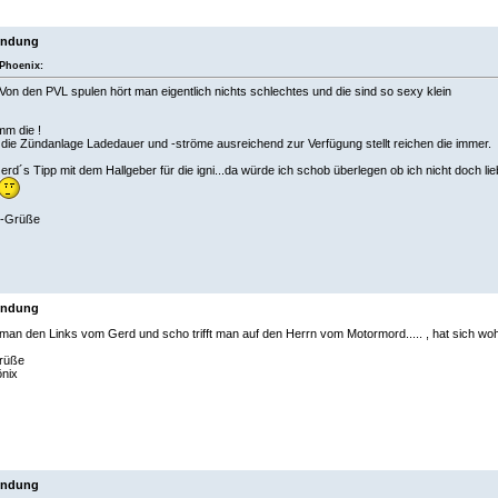
endung
Phoenix:
Von den PVL spulen hört man eigentlich nichts schlechtes und die sind so sexy klein
mm die !
die Zündanlage Ladedauer und -ströme ausreichend zur Verfügung stellt reichen die immer.
rd´s Tipp mit dem Hallgeber für die igni...da würde ich schob überlegen ob ich nicht doch l
er-Grüße
endung
 man den Links vom Gerd und scho trifft man auf den Herrn vom Motormord..... , hat sich w
rüße
nix
endung