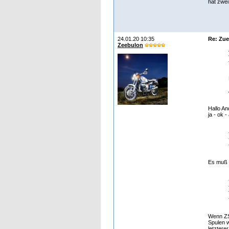
hat zwei
24.01.20 10:35
Re: Zu
Zeebulon
Hallo And
ja - ok 
Es muß a
Wenn ZS 
Spulen w
letztere