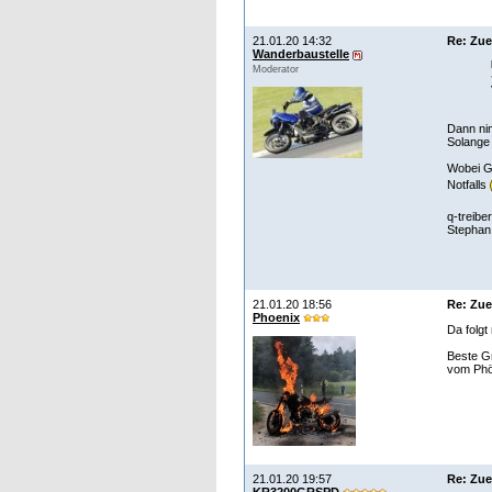
21.01.20 14:32
Re: Zu
Wanderbaustelle
Moderator
Dann ni
Solange 
Wobei Ge
Notfalls
q-treib
Stephan
21.01.20 18:56
Re: Zu
Phoenix
Da folgt
Beste G
vom Phö
21.01.20 19:57
Re: Zu