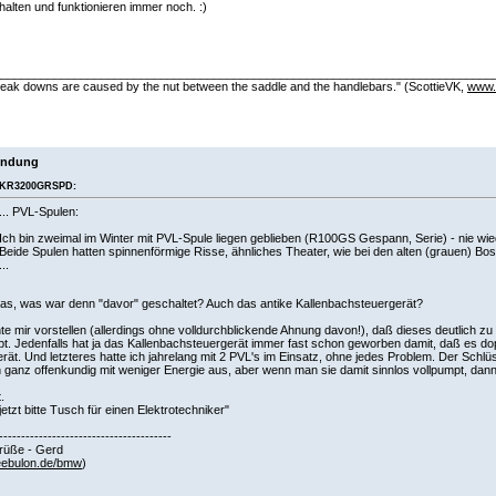
alten und funktionieren immer noch. :)
___________________________________________________________________________
eak downs are caused by the nut between the saddle and the handlebars." (ScottieVK,
www.
endung
KR3200GRSPD:
... PVL-Spulen:
Ich bin zweimal im Winter mit PVL-Spule liegen geblieben (R100GS Gespann, Serie) - nie wie
Beide Spulen hatten spinnenförmige Risse, ähnliches Theater, wie bei den alten (grauen) Bo
...
as, was war denn "davor" geschaltet? Auch das antike Kallenbachsteuergerät?
te mir vorstellen (allerdings ohne volldurchblickende Ahnung davon!), daß dieses deutlich zu v
t. Jedenfalls hat ja das Kallenbachsteuergerät immer fast schon geworben damit, daß es dopp
rät. Und letzteres hatte ich jahrelang mit 2 PVL's im Einsatz, ohne jedes Problem. Der Schlüsse
anz offenkundig mit weniger Energie aus, aber wenn man sie damit sinnlos vollpumpt, dann
.
jetzt bitte Tusch für einen Elektrotechniker"
---------------------------------------
rüße - Gerd
ebulon.de/bmw
)