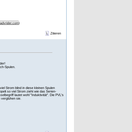
___________
advrider.com
)
Zitieren
der!
sch-Spulen.
iel Strom blind in diese kleinen Spulen
elt so viel Strom zieht wie das Serien-
lbegriff lautet wohl "Induktivität". Die PVL's
 verglühen sie.