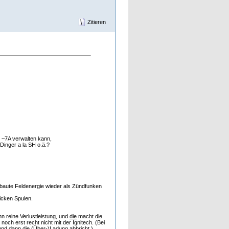
Zitieren
 ~7A verwalten kann,
Dinger a la SH o.ä.?
ebaute Feldenergie wieder als Zündfunken
icken Spulen.
n reine Verlustleistung, und
die
macht die
ch erst recht nicht mit der Ignitech. (Bei
 und dann die (Über-)Ladung abbricht.)