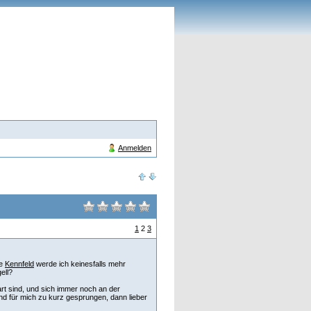
Anmelden
1
2
3
re
Kennfeld
werde ich keinesfalls mehr
ell?
art sind, und sich immer noch an der
sind für mich zu kurz gesprungen, dann lieber