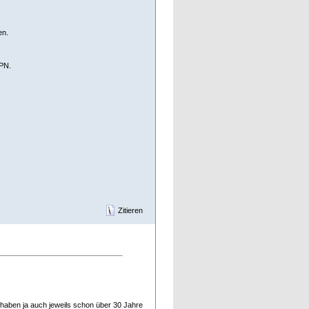
en.
HPN.
Zitieren
 haben ja auch jeweils schon über 30 Jahre