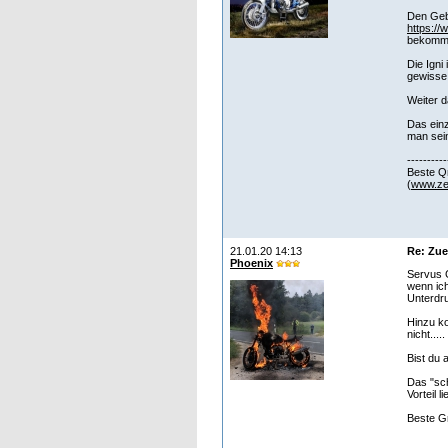
Den Gebe
https:/
bekommen
Die Igni
gewisse
Weiter 
Das einz
man sein
----------
Beste Q
(
www.ze
21.01.20 14:13
Re: Zu
Phoenix
Servus 
wenn ich
Unterdru
Hinzu ko
nicht.....
Bist du 
Das "sch
Vorteil li
Beste G