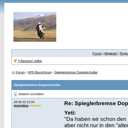
Forum
|
Mitglieder
|
Regis
4 Benutzer online
Forum
›
HPN Boxerforum
›
Spieglerbremse Doppelscheibe
Spieglerbremse Doppelscheibe
Antwort schreiben
28.09.20 21:04
Re: Spieglerbremse Do
monoduo
Yeti:
"Da haben wir schon den 
aber nicht nur in den "al