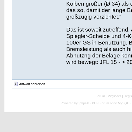
Kolben größer (Ø 34) als 
das so, damit der lange Be
großzügig verzichtet."
Das ist soweit zutreffend.
Spiegler-Scheibe und 4-Ko
100er GS in Benutzung. Bi
Bremsleistung als auch hin
Abnutzng der Beläge konnte
wird bewegt: JFL 15 - > 2
Antwort schreiben
Forum
|
Mitglieder
|
Regis
Powered by:
phpFK - PHP-Forum ohne MySQL - p