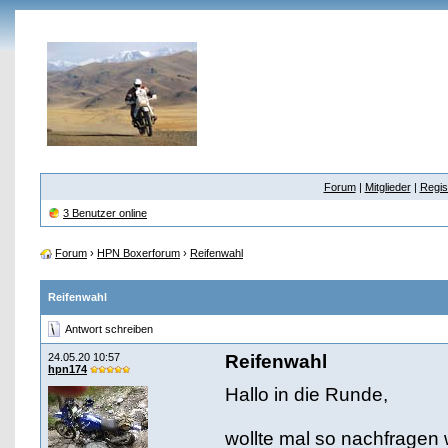
Forum
|
Mitglieder
|
Regis
3 Benutzer online
Forum
›
HPN Boxerforum
›
Reifenwahl
Reifenwahl
Antwort schreiben
24.05.20 10:57
Reifenwahl
hpn174
Hallo in die Runde,
wollte mal so nachfragen 