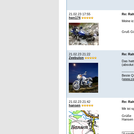
21.02.23 17:55
Re: Rah
hpn174
Meine ic
Gruß Gü
21.02.23 21:22
Re: Rah
Zeebulon
Das hatt
(absolut 
----------
Beste Q
(
www.ze
21.02.23 21:42
Re: Rah
hansen
Mir ist 
Grüße
Hansen
______
"A spotl