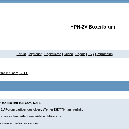
HPN-2V Boxerforum
Forum
|
Mitglieder
|
Registrieren
|
Suche
|
Regeln
|
FAQ
|
Impressum
a"mit 998 ccm, 60 PS
"Replika"mit 998 ccm, 60 PS
 2V-Forum darüber gestolpert: Werner ISDT79 hats verlinkt
suchen.mobile.de/fahrzeuge/detai...b69&ref=srp
n, wie er die Kisten verkauft...