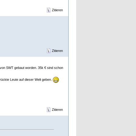
Zitieren
Zitieren
hl von SWT gebaut worden. 35k € sind schon
rückte Leute auf dieser Welt geben.
Zitieren