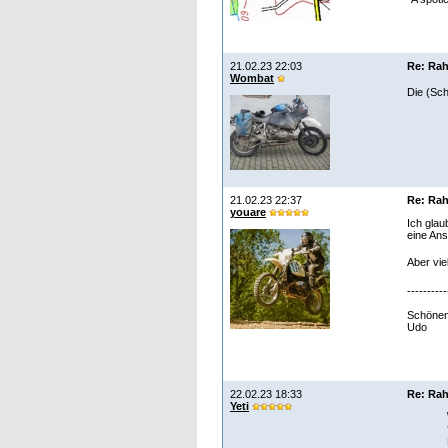
21.02.23 22:03
Re: Rah
Wombat
Die (Sch
21.02.23 22:37
Re: Rah
youare
Ich glau
eine An
Aber vie
----------
Schöne
Udo
22.02.23 18:33
Re: Rah
Yeti