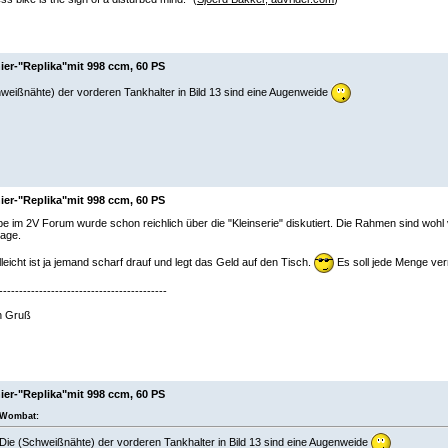
ier-"Replika"mit 998 ccm, 60 PS
weißnähte) der vorderen Tankhalter in Bild 13 sind eine Augenweide
ier-"Replika"mit 998 ccm, 60 PS
be im 2V Forum wurde schon reichlich über die "Kleinserie" diskutiert. Die Rahmen sind wo
sage.
lleicht ist ja jemand scharf drauf und legt das Geld auf den Tisch.
Es soll jede Menge ver
------------------------------------------
n Gruß
ier-"Replika"mit 998 ccm, 60 PS
Wombat:
Die (Schweißnähte) der vorderen Tankhalter in Bild 13 sind eine Augenweide