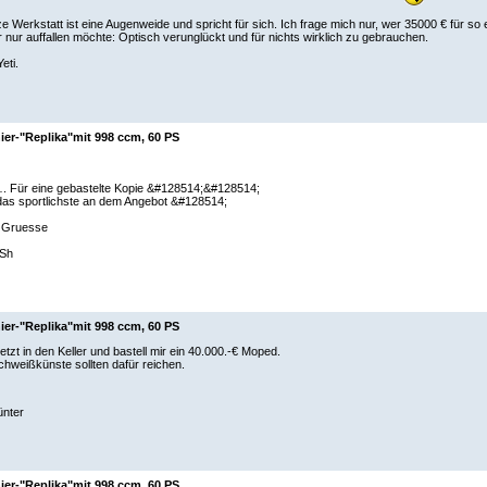
e Werkstatt ist eine Augenweide und spricht für sich. Ich frage mich nur, wer 35000 € für s
r nur auffallen möchte: Optisch verunglückt und für nichts wirklich zu gebrauchen.
eti.
ier-"Replika"mit 998 ccm, 60 PS
. Für eine gebastelte Kopie &#128514;&#128514;
das sportlichste an dem Angebot &#128514;
 Gruesse
Sh
ier-"Replika"mit 998 ccm, 60 PS
jetzt in den Keller und bastell mir ein 40.000.-€ Moped.
hweißkünste sollten dafür reichen.
nter
ier-"Replika"mit 998 ccm, 60 PS