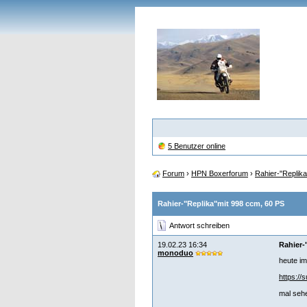
5 Benutzer online
Forum
›
HPN Boxerforum
›
Rahier-"Replik
Rahier-"Replika"mit 998 ccm, 60 PS
Antwort schreiben
19.02.23 16:34
Rahier-
monoduo
heute im
https://
mal sehe