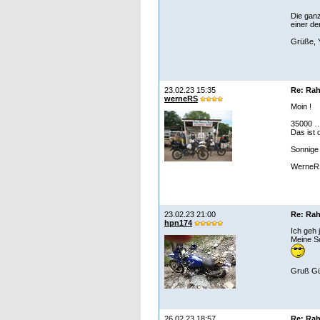
Die ganz
einer de
Grüße, Y
23.02.23 15:35
Re: Rah
werneRS
Moin !
35000 …
Das ist 
Sonnige
WerneR
23.02.23 21:00
Re: Rah
hpn174
Ich geh 
Meine Sc
Gruß Gü
26.02.23 18:57
Re: Rah