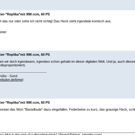
ier-"Replika"mit 998 ccm, 60 PS
h das nur oder sehe ich nicht richtig! Das Heck sieht irgendwie komisch aus.
nter
ier-"Replika"mit 998 ccm, 60 PS
en wir doch irgendwann, irgendwo schon gehabt im dieser digitalen Welt. Und ja, auch dies
disproportioniert).
---------------------------------------
rüße - Gerd
ebulon.de/bmw
)
ier-"Replika"mit 998 ccm, 60 PS
spontan das Wort "Bastelbude" dazu eingefallen. Federbeine zu kurz, das grausige Heck, schle
___________________________________________________________________________
ess bike is the sign of a disturbed mind." (
Sjoerd Bakker, advrider.com
)