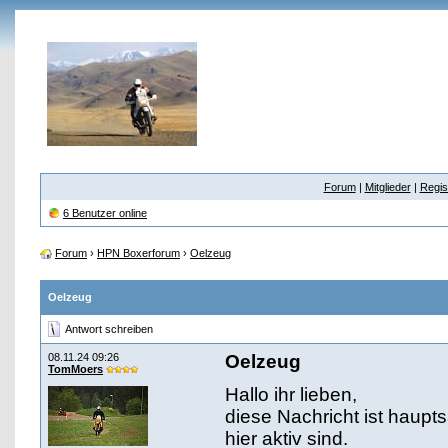
Forum
|
Mitglieder
|
Regis
6 Benutzer online
Forum
›
HPN Boxerforum
›
Oelzeug
Oelzeug
Antwort schreiben
08.11.24 09:26
Oelzeug
TomMoers
Hallo ihr lieben,
diese Nachricht ist haupt
hier aktiv sind.