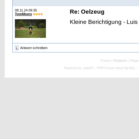
08.11.24 09:35
Re: Oelzeug
TomMoers
Kleine Berichtigung - Luis 
Antwort schreiben
Forum
|
Mitglieder
|
Regis
Powered by:
phpFK - PHP-Forum ohne MySQL - p