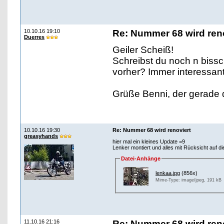
10.10.16 19:10
Re: Nummer 68 wird ren
Duerres
Geiler Scheiß!
Schreibst du noch n bis
vorher? Immer interessant
Grüße Benni, der gerade 
10.10.16 19:30
Re: Nummer 68 wird renoviert
greasyhands
hier mal ein kleines Update =9
Lenker montiert und alles mit Rücksicht auf di
Datei-Anhänge
lenkaa.jpg
(856x)
Mime-Type: image/jpeg, 191 kB
11.10.16 21:16
Re: Nummer 68 wird ren