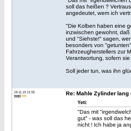
"Das mit "irgendwelchen L
soll das heißen ? Vertrau
angedeutet, wem ich vert
"Die Kolben haben eine ge
inzwischen gewohnt, daß
und "Siehste!" sagen, wen
besonders von "getunten"
Fahrzeugherstellers zur Mi
Verantwortung, sofern sie
Soll jeder tun, was ihn glü
19.11.15 21:55
Re: Mahle Zylinder lang 
rowi
Yeti:
"Das mit "irgendwelc
gut" - was soll das 
nicht ! Ich habe ja a