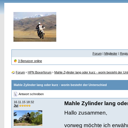
Forum
|
Mitglieder
|
Regis
3 Benutzer online
Forum
›
HPN Boxerforum
›
Mahle Zylinder lang oder kurz - worin besteht der Un
Mahle Zylinder lang oder kurz - worin besteht der Unterschied
Antwort schreiben
16.11.15 18:32
Mahle Zylinder lang oder
Jui
Hallo zusammen,
vorweg möchte ich erwähn