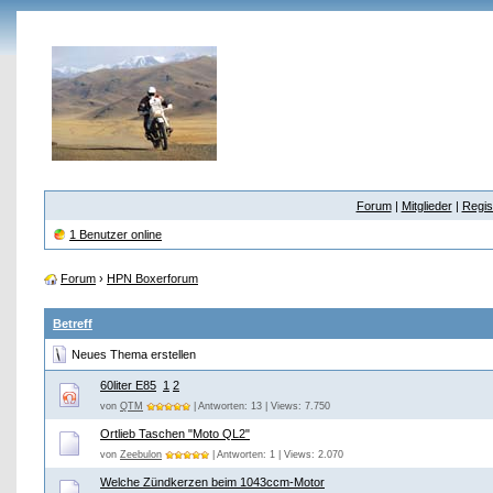
Forum
|
Mitglieder
|
Regis
1 Benutzer online
Forum
›
HPN Boxerforum
Betreff
Neues Thema erstellen
60liter E85
1
2
von
QTM
| Antworten: 13 | Views: 7.750
Ortlieb Taschen "Moto QL2"
von
Zeebulon
| Antworten: 1 | Views: 2.070
Welche Zündkerzen beim 1043ccm-Motor