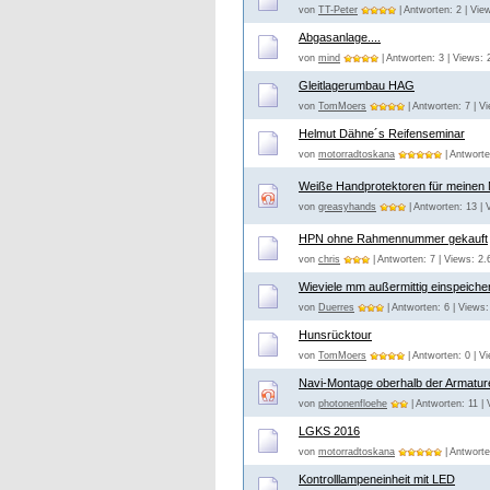
von
TT-Peter
| Antworten: 2 | Vie
Abgasanlage....
von
mind
| Antworten: 3 | Views: 
Gleitlagerumbau HAG
von
TomMoers
| Antworten: 7 | V
Helmut Dähne´s Reifenseminar
von
motorradtoskana
| Antworte
Weiße Handprotektoren für meinen 
von
greasyhands
| Antworten: 13 | 
HPN ohne Rahmennummer gekauft
von
chris
| Antworten: 7 | Views: 2.
Wieviele mm außermittig einspeiche
von
Duerres
| Antworten: 6 | Views:
Hunsrücktour
von
TomMoers
| Antworten: 0 | V
Navi-Montage oberhalb der Armature
von
photonenfloehe
| Antworten: 11 |
LGKS 2016
von
motorradtoskana
| Antworte
Kontrolllampeneinheit mit LED