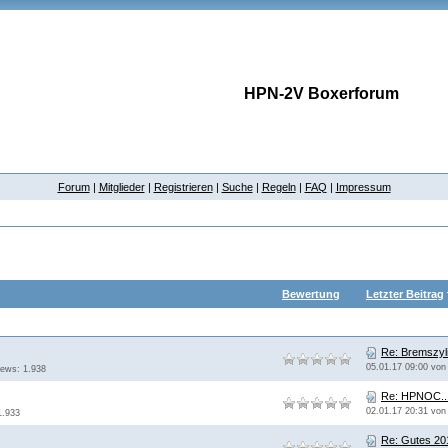
HPN-2V Boxerforum
Forum
|
Mitglieder
|
Registrieren
|
Suche
|
Regeln
|
FAQ
|
Impressum
Bewertung
Letzter Beitrag
Re: Bremszyli
05.01.17 09:00 vo
iews: 1.938
Re: HPNOC..
02.01.17 20:31 vo
1.933
Re: Gutes 20