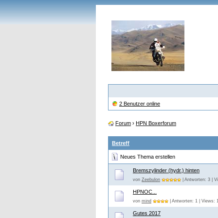
2 Benutzer online
Forum
›
HPN Boxerforum
Betreff
Neues Thema erstellen
Bremszylinder (hydr.) hinten
von
Zeebulon
| Antworten: 3 | V
HPNOC...
von
mind
| Antworten: 1 | Views: 
Gutes 2017