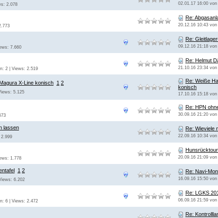
02.01.17 16:00 vo
ws: 2.078
Re: Abgasanla
20.12.16 10:43 vo
2.773
Re: Gleitlag
09.12.16 21:18 vo
iews: 7.660
Re: Helmut D
21.10.16 23:34 vo
n: 2 | Views: 2.519
Re: Weiße Ha
Magura X-Line konisch
1
2
konisch
Views: 5.125
17.10.16 15:18 vo
Re: HPN ohn
30.09.16 21:20 vo
673
n lassen
Re: Wieviele 
22.09.16 10:34 vo
 2.999
Hunsrücktour
20.09.16 21:09 vo
iews: 1.778
ntafel
1
2
Re: Navi-Mont
16.09.16 15:50 vo
 Views: 6.202
Re: LGKS 20
06.09.16 21:59 vo
n: 6 | Views: 2.472
Re: Kontrolll