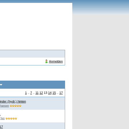
Anmelden
1
..
7
..
11
12
13
14
15
..
17
nder (hydr.) hinten
n
hansen
.
n
Yeti
17