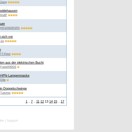
Joerg
boldehausen
AndiP
auer
n
KR3200GRSPD
t sich vor
n
Jui
n
TT-Peter
en aus der elektrischen Bucht
n
FrankR80GS
ür HPN-Lampenmaske
n
Dille
in Doppelschwinge
n
Tuermer
1
..
7
..
11
12
13
14
15
..
17
fen
|
Support