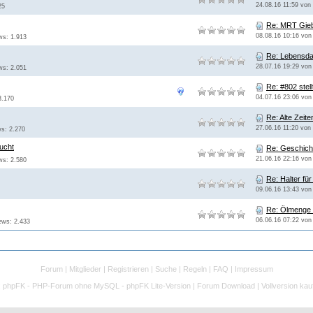
24.08.16 11:59 von
25
Re: MRT Gie
08.08.16 10:16 von
ews: 1.913
Re: Lebensd
28.07.16 19:29 vo
ews: 2.051
Re: #802 stell
04.07.16 23:06 vo
3.170
Re: Alte Zeite
27.06.16 11:20 von
ws: 2.270
ucht
Re: Geschicht
21.06.16 22:16 vo
ews: 2.580
Re: Halter f
09.06.16 13:43 vo
Re: Ölmenge 
06.06.16 07:22 vo
iews: 2.433
Forum
|
Mitglieder
|
Registrieren
|
Suche
|
Regeln
|
FAQ
|
Impressum
:
phpFK - PHP-Forum ohne MySQL - phpFK Lite-Version
|
Forum Download
|
Vollversion kau