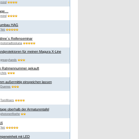
n
mind
ge....
n
mind
erumbau HAG
n
Yeti
ähne´s Reifenseminar
n
motorradtoskana
ndprotektoren für meinen Magura X-Line
n
greasyhands
e Rahmennummer gekauft
n
chris
mm außermittig einspeichen lassen
n
Duerres
n
TomMoers
age oberhalb der Armaturentafel
n
photonenfloehe
16
n
Yeti
ampeneinheit mit LED