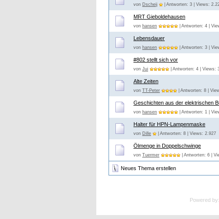
von
Dscheij
| Antworten: 3 | Views: 2.2
MRT Gieboldehausen
von
hansen
| Antworten: 4 | Vi
Lebensdauer
von
hansen
| Antworten: 3 | Vi
#802 stellt sich vor
von
Jui
| Antworten: 4 | Views: 
Alte Zeiten
von
TT-Peter
| Antworten: 8 | Vie
Geschichten aus der elektrischen B
von
hansen
| Antworten: 1 | Vi
Halter für HPN-Lampenmaske
von
Dille
| Antworten: 8 | Views: 2.927
Ölmenge in Doppelschwinge
von
Tuermer
| Antworten: 6 | V
Neues Thema erstellen
Powered by