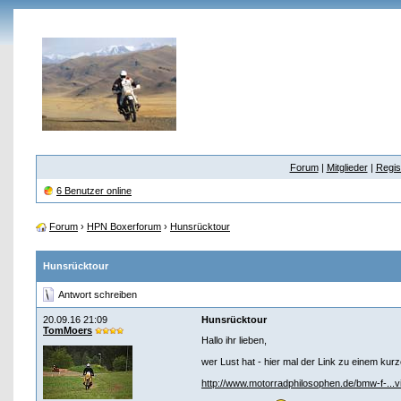
Forum
|
Mitglieder
|
Regis
6 Benutzer online
Forum
›
HPN Boxerforum
›
Hunsrücktour
Hunsrücktour
Antwort schreiben
20.09.16 21:09
Hunsrücktour
TomMoers
Hallo ihr lieben,
wer Lust hat - hier mal der Link zu einem ku
http://www.motorradphilosophen.de/bmw-f-...v