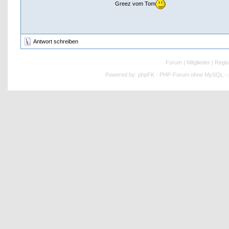
Greez vom Tom
Antwort schreiben
Forum
|
Mitglieder
|
Regis
Powered by:
phpFK - PHP-Forum ohne MySQL - p