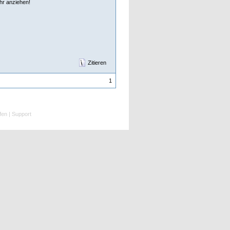
hr anziehen!
Zitieren
1
fen
|
Support