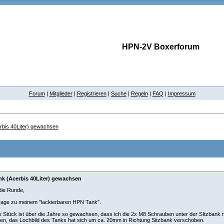
HPN-2V Boxerforum
Forum
|
Mitglieder
|
Registrieren
|
Suche
|
Regeln
|
FAQ
|
Impressum
bis 40Liter) gewachsen
k (Acerbis 40Liter) gewachsen
 die Runde,
rage zu meinem "lackierbaren HPN Tank".
 Stück ist über die Jahre so gewachsen, dass ich die 2x M8 Schrauben unter der SItzbank
ßen, das Lochbild des Tanks hat sich um ca. 20mm in Richtung Sitzbank verschoben.