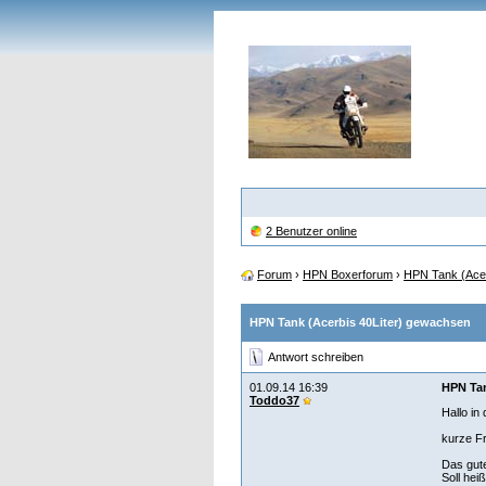
2 Benutzer online
Forum
›
HPN Boxerforum
›
HPN Tank (Acer
HPN Tank (Acerbis 40Liter) gewachsen
Antwort schreiben
01.09.14 16:39
HPN Tan
Toddo37
Hallo in
kurze F
Das gute
Soll hei