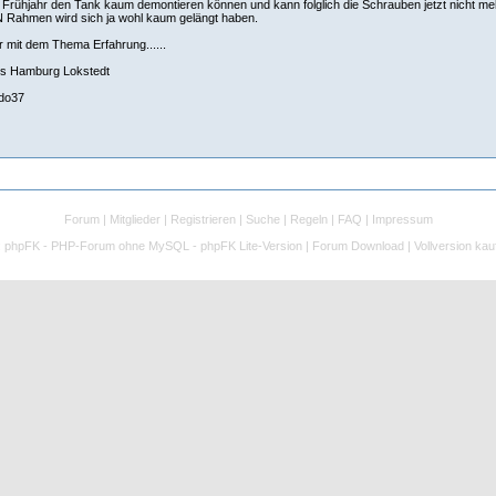
Frühjahr den Tank kaum demontieren können und kann folglich die Schrauben jetzt nicht me
 Rahmen wird sich ja wohl kaum gelängt haben.
r mit dem Thema Erfahrung......
s Hamburg Lokstedt
do37
Forum
|
Mitglieder
|
Registrieren
|
Suche
|
Regeln
|
FAQ
|
Impressum
:
phpFK - PHP-Forum ohne MySQL - phpFK Lite-Version
|
Forum Download
|
Vollversion kau